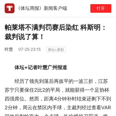
《体坛周报》新闻客户端
打开
帕莱塔不满判罚赛后染红 科斯明：
裁判说了算！
叶慧
07-25 23:15
体坛+原创
体坛+记者叶慧广州报道
经历了领先到落后再扳平的一波三折，江苏
苏宁只要保住2比2的平局，就能获得一个足协杯
四强席位。然而，距离4分钟补时结束还剩下不到
2分钟，周云在禁区内手球，主裁判经过查看VAR