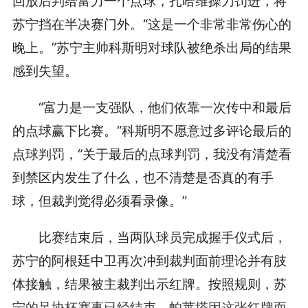
回放后判给富力一个点球，扎哈维操刀罚进，将
苏宁挡在半决赛门外。“这是一个非常非常伤心的
晚上。”苏宁主帅科斯明对球队被绝杀出局的结果
感到失望。
“富力是一支强队，他们依靠一次传中和最后
的点球赢下比赛。”科斯明不愿意过多评论最后的
点球判罚，“关于最后的点球判罚，我没有清楚看
到禁区内发生了什么，也不清楚是否真的有手
球，但裁判觉得必须看录像。”
比赛结束后，当两队球员完成握手仪式后，
苏宁的阿根廷中卫再次冲到裁判面前理论并有肢
体接触，结果被主裁判出示红牌。按照规则，苏
宁的足协杯赛事已经结束，帕莱塔因这张红牌而