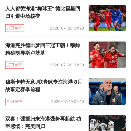
InsideHoops：某一天，勒布朗·詹姆斯会有
人人都赞海港“梅球王” 德比福星回
孙子们，他的孙子们会有孙子们，而那些小家伙
归引爆中场核变
将登陆NBA。那时候文斯·卡特会隔扣那帮孩子。
2026-07-26 04:28
Ballislife：20年前卡特隔扣了老鹰队的穆托
海港完胜德比梦回三冠王朝！穆帅
姆博，现在他自己加入了老鹰！
精确制导斯卢茨基
2026-07-26 03:30
迈克尔·李：本希望文斯·卡特这个阶段能更进
一步追求一枚冠军戒指。看他为老鹰打球总觉得
穆斯卡特无意J联青睐专注海港 8月
有点浪费。我理解他在国王扮演了那个角色，但
战事定赛季前程
他至少应该去一支季后赛球队拿老将底薪。
2026-07-19 09:10
双喜！强援归来海港强势再起航 功
臣感慨：完美回归