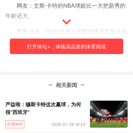
网友：文斯·卡特的NBA球龄比一大把新秀的
年龄还大。
西恩·海金：90年代进入联盟的球员目前还有
两人在征战：文斯·卡特和德克·诺维茨基。马努·
打开体坛+，体验高品质的体育阅读
吉诺比利有可能成为第三个，他还没决定自己要
不要接着打。
Stadium：这就是2000年卡特和他的队友特
相关新闻
雷·扬比拼扣篮技巧的画面。
ESPN：文斯·卡特和228名不同的球员至少
严益唯：穆斯卡特这次赢球，为何
很“西班牙”
搭档出战过一场比赛，根据统计，这个数字是
NBA历史第二多，仅次于朱万·霍华德的236人。
2026-07-26 10:24