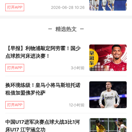
2026-06-28 10:26
精选热文
【早报】利物浦敲定阿劳霍！国少
点球胜河床进决赛！
3小时前
换环境练级！皇马小将马斯坦托诺
租借加盟佛罗伦萨
12小时前
中国U17进军决赛点球大战3比1河
床U17 江宇涵立功