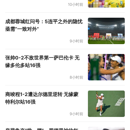
10小时前
成都蓉城红问号：5连平之外的隐忧
亟需“一致对外”
9小时前
张帅0-2不敌世界第一萨巴伦卡 无
缘多伦多站16强
8小时前
商竣程1-2遭达尔德里逆转 无缘蒙
特利尔站16强
9小时前