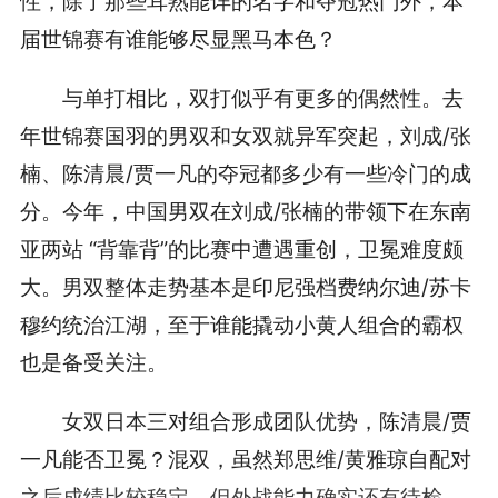
性，除了那些耳熟能详的名字和夺冠热门外，本
届世锦赛有谁能够尽显黑马本色？
与单打相比，双打似乎有更多的偶然性。去
年世锦赛国羽的男双和女双就异军突起，刘成/张
楠、陈清晨/贾一凡的夺冠都多少有一些冷门的成
分。今年，
中国男双在
刘成/张楠的带领下在东南
亚两站 “背靠背”的比赛中遭遇重创，卫冕难度颇
大。
男双整体走势基本是印尼强档费纳尔迪/苏卡
穆约统治江湖，
至于谁能撬动小黄人组合的霸权
也是备受关注。
女双日本三对组合形成团队优势，陈清晨/贾
一凡能否卫冕？混双，虽然郑思维/黄雅琼自配对
之后成绩比较稳定，但外战能力确实还有待检