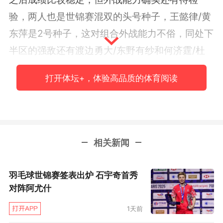
验，两人也是世锦赛混双的头号种子，王懿律/黄
东萍是2号种子，这对组合外战能力不俗，同处下
半区的强敌还有渡边勇大/东野有纱和何济霆/杜
玥，他们都很有机会成为本次世锦赛的黑马。
打开体坛+，体验高品质的体育阅读
比赛总是有很多偶然性的，除了硬实力之外
运气也很重要，无论是强者加冕还是黑马封王，
都有各自的魅力。
相关新闻
羽毛球世锦赛签表出炉 石宇奇首秀
对阵阿尤什
1天前