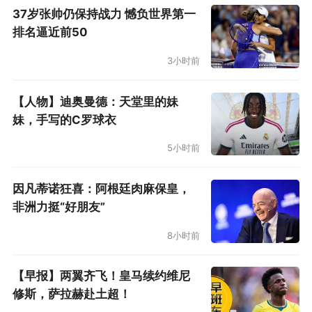
37岁张帅仍保持战力 憾负世界第一
排名逼近前50
3小时前
【人物】迪奥曼德：天堂里的妹
妹，手写的C罗球衣
5小时前
因凡蒂诺狂喜：阿根廷肉麻保皇，
非洲力挺“好朋友”
8小时前
【早报】两翼齐飞！皇马续约维尼
修斯，萨拉赫赴土超！