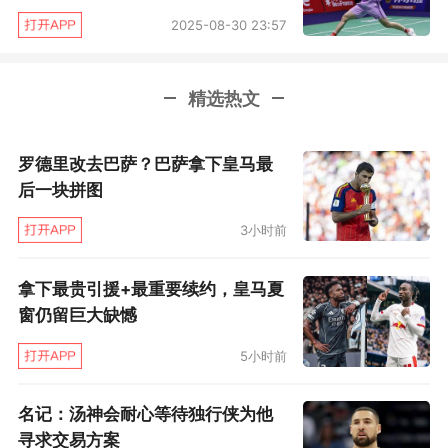
2025-08-30 23:57
精选热文
罗德里改去巴萨？巴萨拿下皇马最
后一块拼图
3小时前
拿下最贵引援+最重要续约，皇马夏
窗仍留巨大缺憾
5小时前
名记：汤神会耐心等待独行侠为他
寻求交易方案