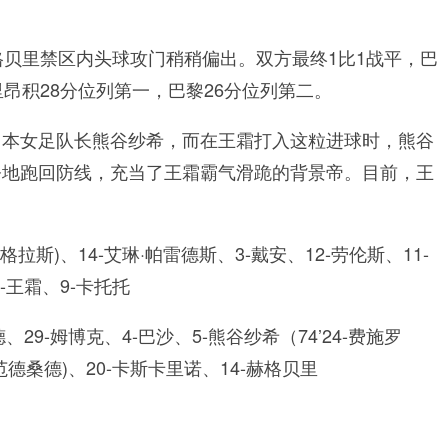
格贝里禁区内头球攻门稍稍偏出。
双方最终1比1战平，
巴
里昂积28分位列第一，巴黎26分位列第二。
日本女足队长熊谷纱希，而在王霜打入这粒进球时，熊谷
奈地跑回防线，充当了王霜霸气滑跪的背景帝。目前，王
-格拉斯)、14-艾琳·帕雷德斯、3-戴安、12-劳伦斯、11-
-王霜、9-卡托托
、29-姆博克、4-巴沙、5-熊谷纱希（74’24-费施罗
-范德桑德)、20-卡斯卡里诺、14-赫格贝里