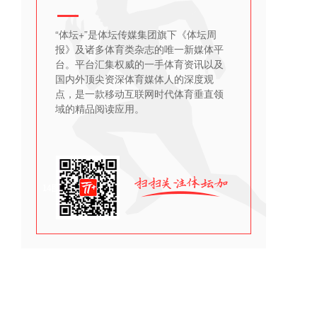
“体坛+”是体坛传媒集团旗下《体坛周
报》及诸多体育类杂志的唯一新媒体平
台。平台汇集权威的一手体育资讯以及
国内外顶尖资深体育媒体人的深度观
点，是一款移动互联网时代体育垂直领
域的精品阅读应用。