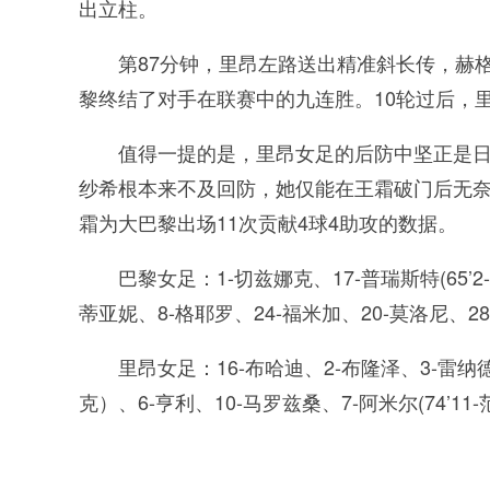
出立柱。
第87分钟，里昂左路送出精准斜长传，赫
黎终结了对手在联赛中的九连胜。
10轮过后，
值得一提的是，里昂女足的后防中坚正是
纱希根本来不及回防，她仅能在王霜破门后无
霜为大巴黎出场11次贡献4球4助攻的数据。
巴黎女足：1-切兹娜克、17-普瑞斯特(65
’
2
蒂亚妮、8-格耶罗、24-福米加、20-莫洛尼、28
里昂女足：16-布哈迪、2-布隆泽、3-雷纳德
克）、6-亨利、10-马罗兹桑、7-阿米尔(74
’
11