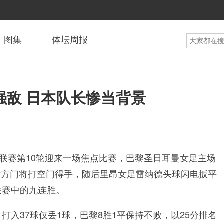
图集
体坛周报
强敌 日本队长惨当背景
级联赛第10轮迎来一场焦点比赛，巴黎圣日耳曼女足主场
对方门将打空门得手，随后里昂女足雷纳德头球闪电扳平
联赛中的九连胜。
打入37球仅丢1球，巴黎8胜1平保持不败，以25分排名