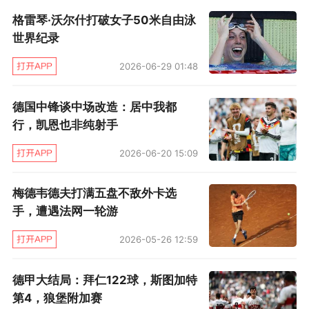
本赛季至今，奇才队仅仅取得了5胜11负的战
格雷琴·沃尔什打破女子50米自由泳
绩，这远远低于球队的预期，考虑到奇才队的薪
世界纪录
金结构，如果他们不做出一些改变的话，那么或
2026-06-29 01:48
许他们接下来的几个赛季都难有作为，这无疑不
是球队希望看到的，因此华盛顿超市大开张将是
德国中锋谈中场改造：居中我都
行，凯恩也非纯射手
必然。
2026-06-20 15:09
梅德韦德夫打满五盘不敌外卡选
手，遭遇法网一轮游
2026-05-26 12:59
德甲大结局：拜仁122球，斯图加特
第4，狼堡附加赛