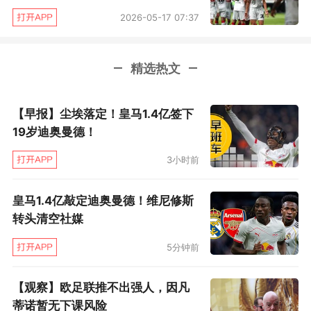
2026-05-17 07:37
精选热文
【早报】尘埃落定！皇马1.4亿签下
19岁迪奥曼德！
3小时前
皇马1.4亿敲定迪奥曼德！维尼修斯
转头清空社媒
5分钟前
【观察】欧足联推不出强人，因凡
蒂诺暂无下课风险