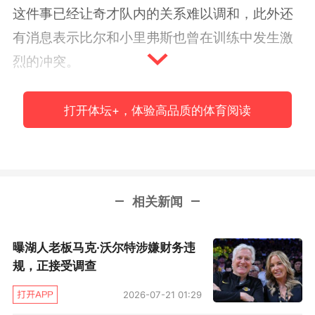
这件事已经让奇才队内的关系难以调和，此外还
有消息表示比尔和小里弗斯也曾在训练中发生激
烈的冲突。
比尔今日在接受采访时被问到了有关球队打
打开体坛+，体验高品质的体育阅读
算重建的报道，对此，这位全明星后卫并不想否
认自己不知道这件事，“我的意思是，我不会装作
我不知道。我和所有人一样都有手机，所以我数
周前就听过这些流言。我不相信这些报道。现在
相关新闻
我还是不相信，因为如果这是我现在的专注点和
最重要的事情，我的场上表现就会很糟糕。我不
曝湖人老板马克·沃尔特涉嫌财务违
会担心这些幕后的事情，我不喜欢在这些事情上
规，正接受调查
消耗我的能量。”
2026-07-21 01:29