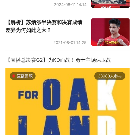
2024-08-11 14:14
决定，索拉里签约到2021年。
【解析】苏炳添半决赛和决赛成绩
扣篮 | 5皇万岁
差异为何如此之大？
10月28日，湖人负于马刺之战，勒布朗·詹姆斯超
2021-08-01 14:25
越诺维茨基，成为NBA历史第6号得分手；他没让
【直播总决赛G2】为KD而战！勇士主场保卫战
我们等太久，北京时间11月15日，他又完成了对
张伯伦的超车，独居历史第5。这一夜，他的表现
33983人参与
更加强大，结局也更完美：全场44分10篮板9助
攻，率队击败开拓者取得4连胜，他也成为科比告
别战得到60分后，第一位轰下40+的湖人球员。
从比赛的第三节开始，每当勒布朗站上罚球线，
斯台普斯中心都会响起震耳的MVP呼声。如果一
切正常，詹姆斯将在明年在得分榜上先后超越迈