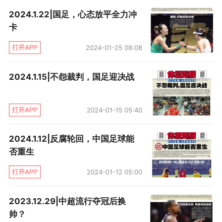
中超 | 最佳MVP—武磊： “曾以为夺金靴很难”
2024.1.22|国足，心态放平全力冲
卡
尽管武磊没能打破埃尔克森保持的单赛季个人最
2024-01-25 08:08
多进球纪录（28球），但仍以27球问鼎今年中超
金靴。武磊说，能够同一年将联赛冠军和金靴揽
2024.1.15|不怨裁判，国足迎决战
入怀中，称得上一个圆满的赛季，“至少本赛季
初，我是真没想到能有一天拿到中超最佳射手，
2024-01-15 05:40
去年能够打入20球，我觉得已经是很好的发
挥。”而在回首今年联赛27粒入球，武磊认为，客
2024.1.12|反腐轮回，中国足球能
否重生
场挑战重庆第90分钟的绝杀，是他最喜欢、最满
意的，“那粒进球，对于球队最终夺冠是非常关键
2024-01-12 05:00
的，那一场绝杀胜利，也是我们之后一鼓作气捧
2023.12.29|中超流行夺冠后换
杯的一个转折点。”
帅？