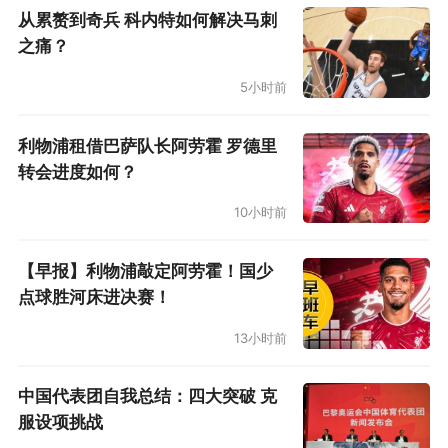
机，试图强迫英超各队压缩外援注册人数，从现
从累赘到奇兵 科内特如何解决马刺
有的17人减至12人。这一提案并不新鲜，仍是企
之痛？
图通过“配额制”树立人才流动的壁垒。
5小时前
西甲 | 2021！索拉里凭什么？
利物浦租借巴萨队长阿劳霍 罗德里
转会进度如何？
为坚持弗洛伦蒂诺“组队从下赛季开始”的原计
划，皇马在10月29日撤销洛佩特吉职务的通告上
10小时前
特意表明“从B队来救火的索拉里仍是过渡性质”。
【早报】利物浦敲定阿劳霍！国少
根据西甲规定，教练的过渡期不允许超过2周，时
点球胜河床进决赛！
间一到就必须到足协注册。于是在对梅利利亚、
13小时前
巴拉多利德、比尔森胜利和塞尔塔取得4连胜后，
索拉里的职务如愿去掉了“过渡”二字。索拉里能
中国代表团自我总结：四大突破 克
转正除了成绩出色，还在于皇马实在不易找到能
服设项挑战
接手的教练。主席团终于在11月13日下午宣布了