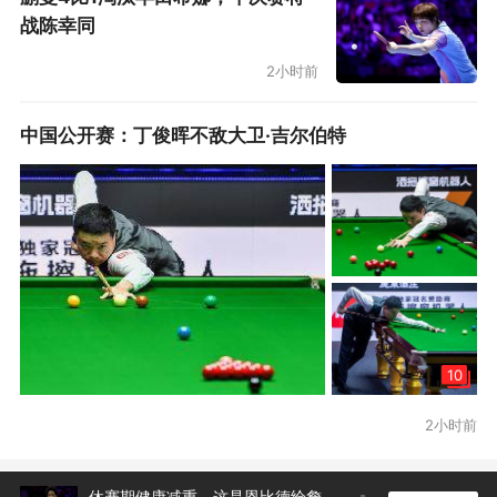
战陈幸同
想要阅读《体坛周报》的更多精彩内容↓↓
2小时前
实习编辑 | 颜慈航
中国公开赛：丁俊晖不敌大卫·吉尔伯特
10
2小时前
休赛期健康减重，这是恩比德给詹