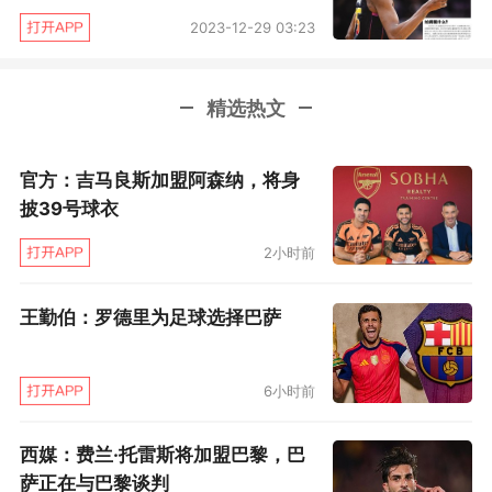
中超 | 最佳教练—佩雷拉： “今年夺冠只是开端...”
2023-12-29 03:23
11月12日晚，在上港赛季总结大会之后，佩雷拉
精选热文
接受了记者们的采访。他告诉记者，夺得这一座
中超冠军，要比之前的几次捧杯经历困难很多。
官方：吉马良斯加盟阿森纳，将身
但同时他又强调一点，上港队配得上这一座冠军
披39号球衣
奖杯，“球队能够夺冠，并不是说因为运气好或者
2小时前
其他因素，而是依靠自己的实力，真真切切拿下
这个冠军的。它是通过所有人努力拼搏而取得
王勤伯：罗德里为足球选择巴萨
的！”
6小时前
德甲 | 拜仁J罗分手倒计时?
西媒：费兰·托雷斯将加盟巴黎，巴
屋漏偏逢连夜雨，刚刚输掉“国家德比”的拜仁慕
萨正在与巴黎谈判