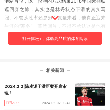
港站首轮，以一轮游的方式结束2018年国际羽联
巡回赛之旅，其实也是林丹状态下滑的真实写
照。不管从胜率还是冠军数量来看，他真正迎来
生涯的“寒冬”，蓦然回首，不得不承认这是他有
史以来最差的一个赛季。
打开体坛+，体验高品质的体育阅读
中超 | 2018 中超的十字路口
2018赛季中超大幕已经落下，上海上港队成功挑
落“七冠王”广州恒大当然是这个赛季最大的热
相关新闻
点。然而，当我们回首整个赛季时，对整个中超
联赛影响最大的未必是“U23新政”以及赛季中期
2024.2.2|陈戌源于洪臣案开庭审
理！
的诸多政策，而是“金钱战”颓势尽显。“烧钱”模式
进入死胡同，中超也相应走入了“十字路口”。
2024-02-02 08:47