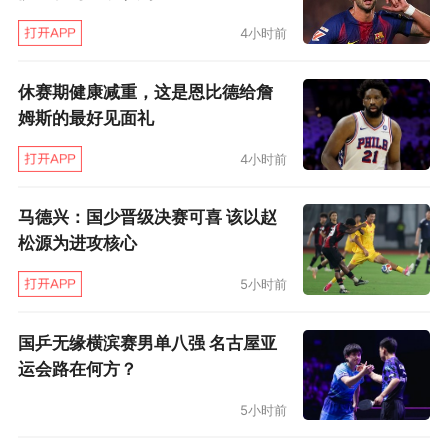
尼黑周三又传出中场大将哈梅斯·罗德里格斯左膝
关节外侧副韧带部分撕裂的消息。目前还不清楚J
4小时前
罗将因此休息多长时间，以及能否赶在冬歇期前
休赛期健康减重，这是恩比德给詹
复出，但反正最快也要12月再见了。最近，J罗身
姆斯的最好见面礼
体状态一直很糟，小腿有轻伤，表现也很低迷
4小时前
（欧冠客场对雅典AEK和联赛主场对弗赖堡都是
差评），客场对多特蒙德的大战在板凳上枯坐了
马德兴：国少晋级决赛可喜 该以赵
90分钟。不过，跟这些相比，更麻烦的事情或许
松源为进攻核心
还在后面。
5小时前
英超 | 保护主义？三狮不稀罕
国乒无缘横滨赛男单八强 名古屋亚
运会路在何方？
又逢国际比赛周，媒体目光转向三狮。英足总为
5小时前
促进本土球员在顶级赛事中上场，藉英国脱欧之