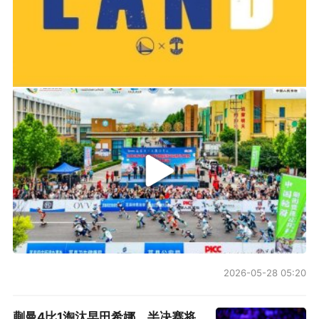
克尔·乔丹和科比·布莱恩特。再说一个小点：詹姆
2019-06-14 01:03
斯破纪录之夜的比赛用球和他的球衣，都将被送
到他捐赠的慈善学校。
2026年中国轮滑刷街竞速公开赛（山东莒县站）
NBA | 兜头冷水 仍怀热望
在第四节来临之前，吉米·巴特勒在76人队的首秀
看起来如此美好。他们带着11分的优势进入末
节，而在拥有92比76的最大领先优势后，却被绝
地反击的主队魔术一度打出一波21比0。虽然此
后双方交替领先，但特伦斯·罗斯在最后8.7秒时
的三分命中，让刚刚开启三巨头时代的费城76人
2026-05-28 05:20
尴尬地铩羽而归。但出师不利，并不会浇灭这支
球队的雄心。
蒯曼4比1淘汰早田希娜，半决赛将