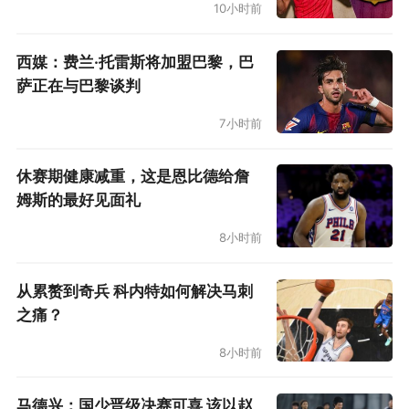
10小时前
西媒：费兰·托雷斯将加盟巴黎，巴
萨正在与巴黎谈判
7小时前
休赛期健康减重，这是恩比德给詹
姆斯的最好见面礼
8小时前
从累赘到奇兵 科内特如何解决马刺
之痛？
8小时前
马德兴：国少晋级决赛可喜 该以赵