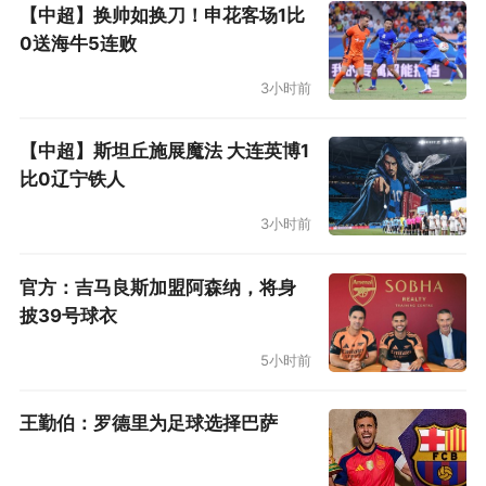
【中超】换帅如换刀！申花客场1比
0送海牛5连败
3小时前
【中超】斯坦丘施展魔法 大连英博1
比0辽宁铁人
3小时前
官方：吉马良斯加盟阿森纳，将身
披39号球衣
5小时前
王勤伯：罗德里为足球选择巴萨