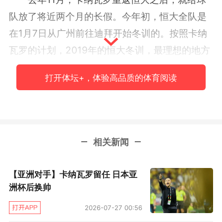
队放了将近两个月的长假。今年初，恒大全队是
在1月7日从广州前往迪拜开始冬训的。按照卡纳
瓦罗的计划，2019年的恒大冬训，最理想的地方
还是西亚，毕竟不少欧洲球队在冬歇期也会把集
打开体坛+，体验高品质的体育阅读
训的地点放在西亚，这可以保证恒大的热身赛对
手的水平。不过因为明年1月阿联酋要举办亚洲
杯，像今年那样把冬训放在迪拜是不可能的，退
而求其次的话，卡塔尔多哈是个不错的选择。这
相关新闻
样的话，恒大的国脚们打完亚洲杯之后可以直接
从阿联酋前往多哈报到，省去不少舟车劳顿的麻
【亚洲对手】卡纳瓦罗留任 日本亚
烦事。
洲杯后换帅
2026-07-27 00:56
卡纳瓦罗为何没有给球队公布假期结束的日