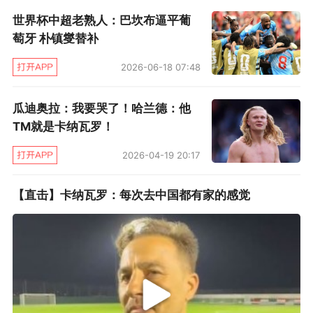
期，在球队看来，这是卡帅的一个习惯。过去这
世界杯中超老熟人：巴坎布逼平葡
个赛季，卡纳瓦罗经常在球队打完客场返回广州
萄牙 朴镇燮替补
的路上才突然宣布给球队放几天假。或许卡帅不
2026-06-18 07:48
希望提前宣布假期让球员分心，但这样的“惊
喜”有时候确实让球队上下有点措手不及的感觉。
瓜迪奥拉：我要哭了！哈兰德：他
TM就是卡纳瓦罗！
赛季结束后，卡纳瓦罗其实已经给俱乐部提
2026-04-19 20:17
交了一份冬训方案。但是，因为这个赛季只拿到
超级杯冠军，中超和亚冠的夺冠任务都没能完
【直击】卡纳瓦罗：每次去中国都有家的感觉
成，球队老板许家印已经要求俱乐部针对卡纳瓦
罗这一赛季的执教表现和成绩进行总结，卡纳瓦
罗自己也很清楚，没有冠军，老板肯定不开心。
一年前，卡纳瓦罗顶着中超最佳教练的光环