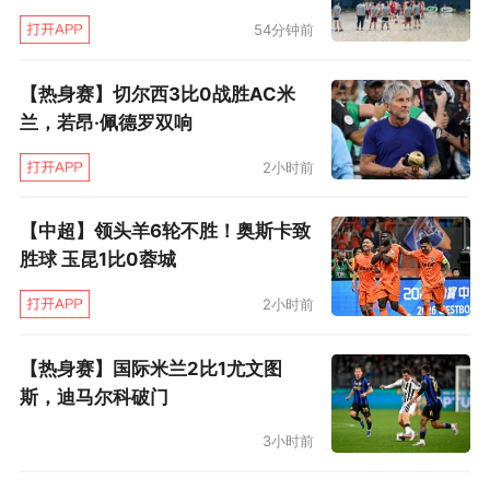
54分钟前
【热身赛】切尔西3比0战胜AC米
兰，若昂·佩德罗双响
2小时前
【中超】领头羊6轮不胜！奥斯卡致
胜球 玉昆1比0蓉城
2小时前
【热身赛】国际米兰2比1尤文图
斯，迪马尔科破门
3小时前