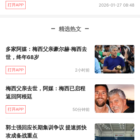
2026-01-27 08:48
者卡纳瓦罗能够说了算的。新赛季中超的一系列
新政还没有最终公布，俱乐部正处于观望时期。
已经公布的工资帽等政策迫在眉睫，如何与球员
精选热文
重签合同一事已经让恒大高层们头疼不已，缺少
多家阿媒：梅西父亲豪尔赫·梅西去
金元刺激的恒大能否马上重整旗鼓是一个不小的
世，终年68岁
问号。假如再让换帅的麻烦事凑个热闹，明年恒
大的争冠路绝不好走。
2小时前
梅西父亲去世，阿媒：梅西已启程
返回阿根廷
50分钟前
郭士强回应长期集训争议 提速抓快
攻成备战重点