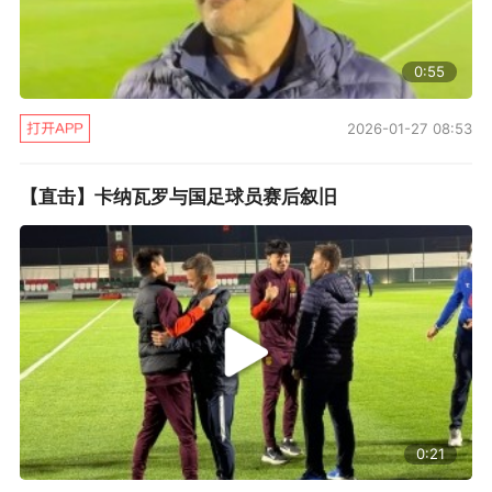
重回天河，许家印对他是寄予厚望的，至少卡纳
瓦罗已经不是2015年那个慢慢练级的菜鸟，而是
0:55
展现了世界顶级的执教水平的主教练。然而，在
讲求执行力的恒大，冠军才是硬道理，没有冠军
2026-01-27 08:53
就意味着失败，这正是许家印要求俱乐部对卡纳
【直击】卡纳瓦罗与国足球员赛后叙旧
瓦罗进行考核的原因，到底一年前的换帅决定和
选择是不是正确的。假如许家印真要拿卡纳瓦罗
开刀的话，那也不是什么奇怪的事情。最坏的可
能是，一旦换帅的话，所有一切都得推倒重来。
众所周知，如今的恒大，正走在更新换代的
十字路口。如何走，怎样走，都不是一个容易的
抉择，一旦走错了，极有可能像今年那样白绕弯
0:21
路，花了钱还拿不到冠军。这些都不是俱乐部或