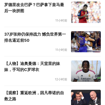
罗德里改去巴萨？巴萨拿下皇马最
后一块拼图
11小时前
37岁张帅仍保持战力 憾负世界第一
排名逼近前50
11小时前
【人物】迪奥曼德：天堂里的妹
妹，手写的C罗球衣
12小时前
【观察】重返欧洲，因凡蒂诺的自
救之路