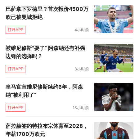
定。我想要做的是，让球队的控球和防守反击结
巴萨拿下罗德里？首次报价4500万
合起来，获得更强的竞争力。阿森纳之前在下
欧已被曼城拒绝
滑，我们要阻止这个势头，再次崛起。”
4小时前
接手阿森纳之后，埃梅里在细节方面也对球
被维尼修斯“耍了” 阿森纳还有补强
员有严格要求，比较有代表性的举措就是严格控
边锋的选择吗？
制蔗糖的摄入。对此埃梅里认为，“队员们的饮食
8小时前
应该更健康，我与营养师和体能教练一致认为，
喝果汁不应该加糖。这是正常的事情，我在家里
皇马官宣维尼修斯续约6年，阿森
也是这样：吃东西不加糖，少油清淡，这样的饮
纳“被利用了”
食更健康。”
18小时前
萨拉赫签约特拉布宗体育至2028，
年薪1700万欧元