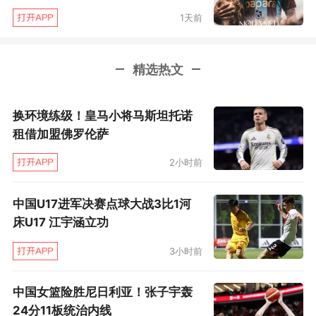
1天前
精选热文
换环境练级！皇马小将马斯坦托诺
租借加盟佛罗伦萨
2小时前
中国U17进军决赛点球大战3比1河
床U17 江宇涵立功
3小时前
中国女篮险胜尼日利亚！张子宇轰
24分11板统治内线