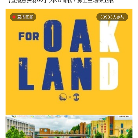
【直播总决赛G2】为KD而战！勇士主场保卫战
33983人参与
2019-06-14 01:03
2026年中国轮滑刷街竞速公开赛（山东莒县站）