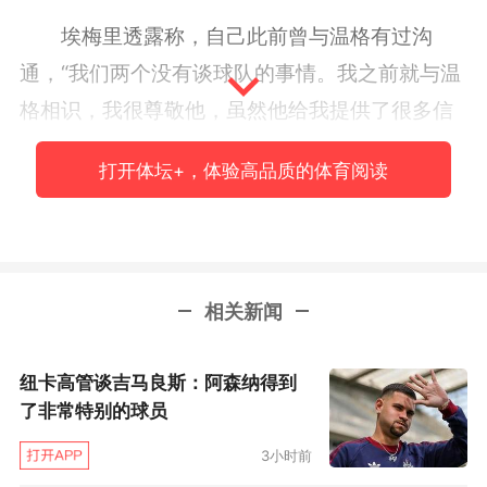
埃梅里透露称，自己此前曾与温格有过沟
通，“我们两个没有谈球队的事情。我之前就与温
格相识，我很尊敬他，虽然他给我提供了很多信
息，但我还是要按自己的想法带来变化。我跟球
打开体坛+，体验高品质的体育阅读
员们说：我们现在从0公里开始起步。即使是现
在，我也还在强调：我们才刚刚开始！”
对于阿森纳战术风格，埃梅里分析道，“温格
相关新闻
入主之前，阿森纳是一支‘1比0主义’的球队，防守
十分坚固。温格的到来，让阿森纳在进攻方面焕
纽卡高管谈吉马良斯：阿森纳得到
然一新，球员的脚下技术都很好，最典型的例子
了非常特别的球员
就是2003-04赛季的那支阿森纳。但随着时间的
3小时前
推移，球队虽然注重技术，但防守结构不再稳