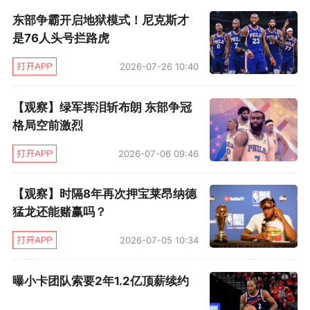
到什么样的问题，自己都会不遗余力为他解答。
东部争霸开启地狱模式！尼克斯才
是76人头号拦路虎
“我还记得他之前说一定会进NBA，我真的为
2026-07-26 10:40
他感到骄傲，他成功兑现了诺言，并且成为一名
前10顺位的新秀，他的表现看起来如鱼得水，他
【观察】绿军挥泪斩布朗 东部争冠
属于这里，”
莱昂纳德耐心地说，
“我一定会努力
格局空前激烈
帮助他，将我的建议告诉他，将我经历的事情传
2026-07-06 09:46
授给他，让他走出一条属于自己的道路。”
【观察】时隔8年再次押宝莱昂纳德
猛龙还能赌赢吗？
2026-07-05 10:34
曝小卡团队索要2年1.2亿顶薪续约