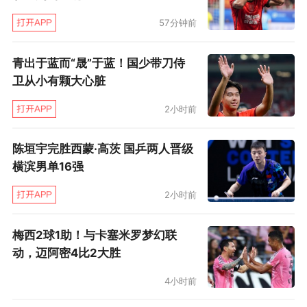
57分钟前
青出于蓝而“晟”于蓝！国少带刀侍
卫从小有颗大心脏
2小时前
陈垣宇完胜西蒙·高茨 国乒两人晋级
横滨男单16强
2小时前
梅西2球1助！与卡塞米罗梦幻联
动，迈阿密4比2大胜
4小时前