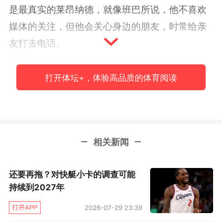
是最真实的莱昂纳德，就像班巴所说，他不喜欢
媒体的关注，但他会关心身边的朋友，时常给亲
友打去电话。
“他一直都跟我说，无论需要什么帮助都可以
打开体坛+，体验高品质的体育阅读
找他”，今年夏天，班巴参加选秀大会前夕，他也
计划着与莱昂纳德一起进行训练，“我之前打算和
他一起夏训，但选秀前的试训特别疯狂，我们商
量过一起训练的事情。”
相关新闻
前天的比赛中，在大哥哥莱昂纳德面前，新
还要再拖？对快艇小卡的调查可能
秀班巴得到7分5篮板。你可以感觉到，初入联盟
持续到2027年
的第一个赛季，这位年轻人仍然在适应全新的环
2026-07-29 23:39
境，莱昂纳德再次主动抛出橄榄枝，无论班巴遇