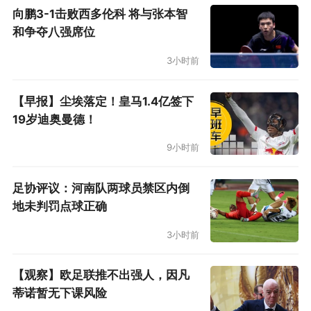
向鹏3-1击败西多伦科 将与张本智
和争夺八强席位
3小时前
【早报】尘埃落定！皇马1.4亿签下
19岁迪奥曼德！
9小时前
足协评议：河南队两球员禁区内倒
地未判罚点球正确
3小时前
【观察】欧足联推不出强人，因凡
蒂诺暂无下课风险