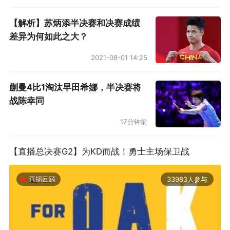
【解析】苏炳添半决赛和决赛成绩
差异为何如此之大？
2021-08-01 14:25
蒯曼4比1淘汰早田希娜，半决赛将
战陈幸同
17分钟前
【直播总决赛G2】为KD而战！勇士主场保卫战
33983人参与