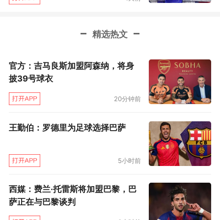
精选热文
官方：吉马良斯加盟阿森纳，将身
披39号球衣
20分钟前
王勤伯：罗德里为足球选择巴萨
5小时前
西媒：费兰·托雷斯将加盟巴黎，巴
萨正在与巴黎谈判