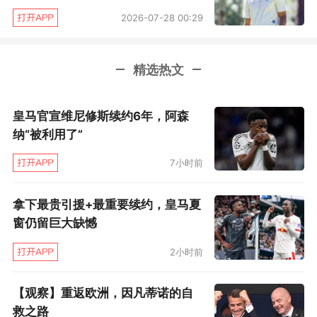
比，30+、40+、50+场次都有可能创造纪录。
2026-07-28 00:29
与此同时，保罗与卡佩拉缺席了很长时间。哈登
在韦少的基础上又一次升级了孤胆英雄的表演，
精选热文
这样的球员自然会更为接近MVP。
皇马官宣维尼修斯续约6年，阿森
从全明星的投票之中也能看出一二，在球迷
纳“被利用了”
投票环节，库里的票数要比哈登多不少。可在媒
体投票缓解，哈登则排在了第一，而库里屈居第
7小时前
二。未来的MVP投票，球迷在其中并没有话语
拿下最贵引援+最重要续约，皇马夏
权，反倒是媒体的选择会决定MVP奖杯的归属。
窗仍留巨大缺憾
而哈登这样的表现，看起来还会延续下去。在将
2小时前
来MVP的评选之中，他势必会获得比库里更多的
选票。
【观察】重返欧洲，因凡蒂诺的自
救之路