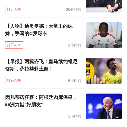
不过，被哈登甩在身后的不止一个人。字母
36分钟前
哥的数据也很惊人，球队战绩更是联盟第一。但
现如今，他在与哈登的比较之中也没有任何优
【人物】迪奥曼德：天堂里的妹
势。可相对来说，库里注定MVP一事还是更让人
妹，手写的C罗球衣
感到遗憾的。毕竟，他已经30岁，而字母哥还相
2小时前
对年轻。
【早报】两翼齐飞！皇马续约维尼
可话说回来，如果哈登本赛季发挥如此出色
修斯，萨拉赫赴土超！
但却无缘MVP那更是令人遗憾的事情。MVP，注
6小时前
定就只能颁给发挥最好的那个球员。否则，MVP
当中的“most”自然也就失去了他应有的意义。
因凡蒂诺狂喜：阿根廷肉麻保皇，
非洲力挺“好朋友”
5小时前