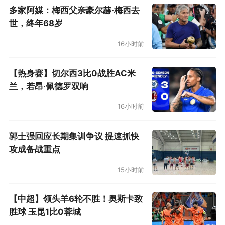
多家阿媒：梅西父亲豪尔赫·梅西去
世，终年68岁
16小时前
【热身赛】切尔西3比0战胜AC米
兰，若昂·佩德罗双响
16小时前
郭士强回应长期集训争议 提速抓快
攻成备战重点
15小时前
【中超】领头羊6轮不胜！奥斯卡致
胜球 玉昆1比0蓉城