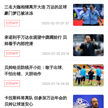
些，而且选择面也更大。据了解，除了实力之
三名大咖相继离开大连 万达的足球
外，一方希望外援的年龄不要太大，这样可以保
豪门梦已被冰冻
持稳定。另外，这次在马贝拉的训练，一方特地
2020-02-01 07:37
挑选了几名年轻球员随队，其中有的已经得到了
队内认可，进入新赛季的报名名单希望很大。当
承诺到手万达在观望中踯躅前行 贝
然，这些球员毕竟年轻，不能指望他们现在马上
帅着手内部挖潜
就派上用场，还需要通过在一线队的锻炼逐步成
2020-01-20 03:16
长并站稳脚跟，一点一点赢得属于自己的机会。
贝帅给后防线开小灶：敢于出球、
不怕出错、大胆动作
2020-01-19 04:30
卡拉斯科将离队 但参加万达年会的
贝帅让球迷安心