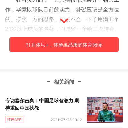
作，毕竟以球队目前的实力，补强应该是全方位
的。按照一方的思路，内援不会一下子用满五个
21岁以上球员的名额，而是留一个给二次转会。
至于位置，首选将是中后卫、边后卫和中场中路
打开体坛+，体验高品质的体育阅读
的球员。有一点需要说明的是，这些目标球员，
有的处于当打之年，属于来之能战的类型；有的
则兼具实力和潜力，属于着眼于未来的类型，所
以在哪个位置上引进哪名球员，还需要通盘考
相关新闻
虑。
专访塞尔吉奥：中国足球有潜力 期
至于外援，则还需要在教练组充分了解球队
待重回中国执教
的情况之后，再决定在哪个位置上进行引进。以
2021-07-23 10:12
中超的现状，相对于内援，外援的引进会容易一