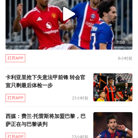
7:56
6小时前
卡利亚里抢下失意法甲前锋 转会官
宣只剩最后体检一步
21小时前
西媒：费兰·托雷斯将加盟巴黎，巴
萨正在与巴黎谈判
23小时前