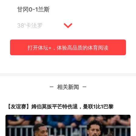
甘冈0-1兰斯
38'卡法罗
下半场切尔西旧将吉洛博吉被罚下，甘冈仍
打开体坛+，体验高品质的体育阅读
然排名榜尾，距离安全线依然有4分差距
相关新闻
【友谊赛】姆伯莫扳平芒特伤退，曼联1比1巴黎