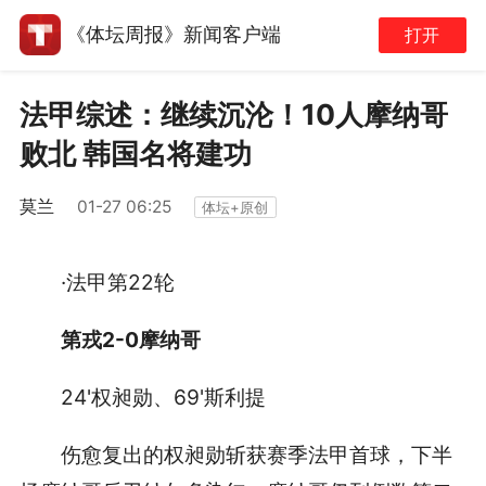
《体坛周报》新闻客户端
打开
法甲综述：继续沉沦！10人摩纳哥
败北 韩国名将建功
莫兰
01-27 06:25
体坛+原创
·法甲第22轮
第戎2-0摩纳哥
24'权昶勋、69'斯利提
伤愈复出的权昶勋斩获赛季法甲首球，下半