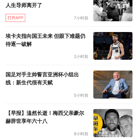
人生导师离开了
7小时前
埃卡夫指向国王未来 但眼下难题仍
待逐一破解
2小时前
国足对手主帅誓言亚洲杯小组出
线：新生代很有天赋
5小时前
【早报】溘然长逝！梅西父亲豪尔
赫辞世享年六十八
8小时前