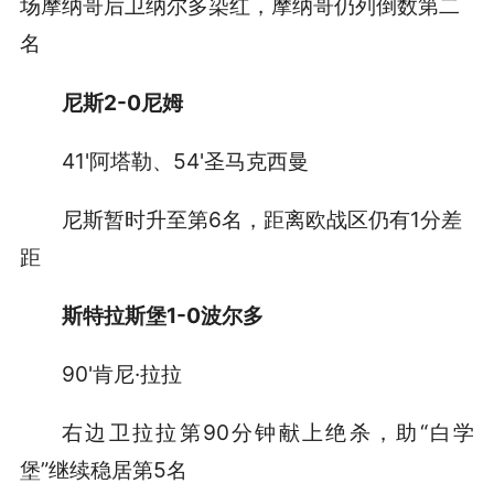
场摩纳哥后卫纳尔多染红，摩纳哥仍列倒数第二
名
尼斯2-0尼姆
41'阿塔勒、54'圣马克西曼
尼斯暂时升至第6名，距离欧战区仍有1分差
距
斯特拉斯堡1-0波尔多
90'肯尼·拉拉
右边卫拉拉第90分钟献上绝杀，助“白学
堡”继续稳居第5名