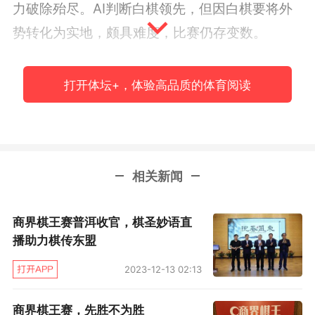
力破除殆尽。AI判断白棋领先，但因白棋要将外
势转化为实地，颇具难度，比赛仍存变数。
官子阶段，林文伯在中腹的处理略显草率，周天
打开体坛+，体验高品质的体育阅读
乐抓住机会发起猛攻。黑棋无奈使出“苦肉计”，
勉强联络，但损失惨重，局势渐渐明朗。最终周
天乐执白以5又1/4子之优胜出。
相关新闻
第二局周天乐执黑先行，第三手棋即点三三，模
仿AI颇有心得。在棋盘下边的战斗中，林文伯出
商界棋王赛普洱收官，棋圣妙语直
现误算，被黑棋先手吃通棋筋，而白棋仅吃掉二
播助力棋传东盟
路两子，损失惨重。此时据AI“乐游围棋”判断，黑
2023-12-13 02:13
棋胜率已超过90%。
商界棋王赛，先胜不为胜
左边白棋本有一块弱棋，但优势意识下的周天乐