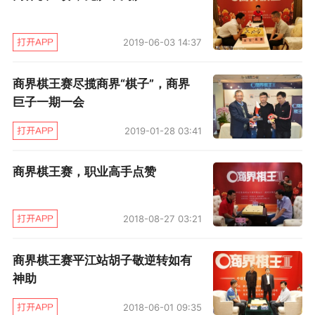
未做深究，简单处理。白棋轻松做活，还围出10
多目实地。一个局部结束，胜率回到起点，各有
2019-06-03 14:37
50%。
商界棋王赛尽揽商界“棋子”，商界
巨子一期一会
关键时刻，周天乐再度启用人工智能“乐游围
棋”辅助，此时正好人工智能推荐了一步“挤”的官
2019-01-28 03:41
子妙手，实战黑棋藉此吃掉中腹白棋四子，获利
商界棋王赛，职业高手点赞
不小。此时白棋冷静收官仍为细棋局面，但林文
伯判断不乐观，下得非常撑，周天乐终于等到一
2018-08-27 03:21
锤定音之机，强手出击，屠龙成功。
商界棋王赛平江站胡子敬逆转如有
赛后，周天乐发微信：“此次来台湾，有幸与商界
神助
巨子林文伯先生三番手谈，非常荣幸。林先生是
2018-06-01 09:35
台湾首届名人战冠军，一手创立矽品科技，发展