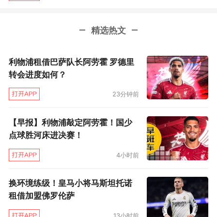
成千亿级的大企业，堪称传奇。但这次交流中，
发现他一手最多的思考时间很难超过5分钟，提子
精选热文
时有点困难，林先生是输在身体上……我想：如果
利物浦租借巴萨队长阿劳霍 罗德里
有爱，相隔再远都是亲人，如果有恨，距离再近
转会进度如何？
还是冤家。大陆和台湾是一家，希望围棋的交流
能为大陆和台湾注入一点爱。希望2019年林先生
23分钟前
身体康复，再战商界棋王！”
【早报】利物浦敲定阿劳霍！国少
点球胜河床进决赛！
4小时前
换环境练级！皇马小将马斯坦托诺
租借加盟佛罗伦萨
13小时前