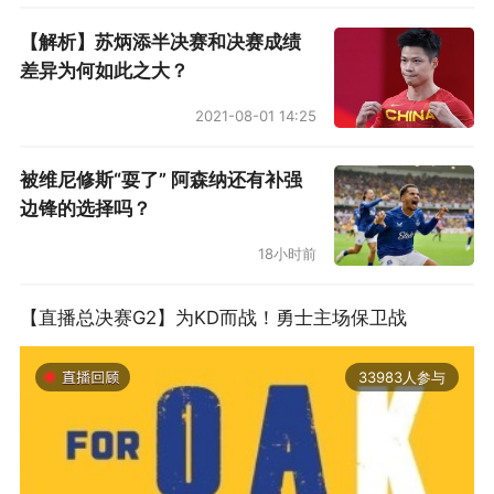
【解析】苏炳添半决赛和决赛成绩
差异为何如此之大？
2021-08-01 14:25
被维尼修斯“耍了” 阿森纳还有补强
边锋的选择吗？
18小时前
【直播总决赛G2】为KD而战！勇士主场保卫战
33983人参与