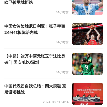
欧已被曼城拒绝
14小时前
中国女篮险胜尼日利亚！张子宇轰
24分11板统治内线
14小时前
【中超】达万中两元张玉宁法比奥
破门 国安4比0深圳
14小时前
中国代表团自我总结：四大突破 克
服设项挑战
2024-08-11 14:14