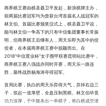
商界棋王赛由棋圣聂卫平发起，新浪棋牌主办，
前两届比赛冠军均为曾获台湾首届名人战冠军的
林文伯。首届比赛颁奖仪式上，棋圣聂卫平说，
能与林文伯一争高下的只有中信集团董事长常振
明，但商界棋王后继有人，周天乐即为其中的佼
佼者，在本届商界棋王赛中脱颖而出。在
2018“中信置业杯”女子围甲联赛昆明站比赛中，
商界棋王赛八强战亦同时开赛，周天乐一路连
胜，最终战胜杨海涛夺得冠军。
首局比赛，执白的周天乐弈得大气，弃掉右边三
子，筑起一道厚壁，全盘压制黑棋。林文伯毕竟
功力深厚，于中腹杀出一串棋子，将白棋成空潜