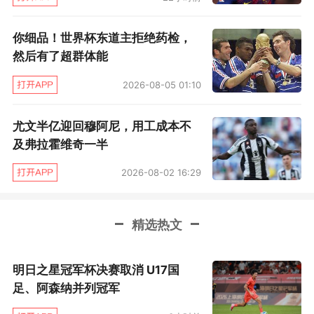
71分钟，德拉克斯勒中路将球分至左侧肋部，本
场打入赛季联赛第18球的姆巴佩无私斜传到远端
你细品！世界杯东道主拒绝药检，
助卡瓦尼锁定胜局。
然后有了超群体能
迟迟未买中场 图赫尔：我很焦虑
2026-08-05 01:10
击败雷恩之后，巴黎延续了自己的联赛不败
尤文半亿迎回穆阿尼，用工成本不
及弗拉霍维奇一半
金身。但赛后点评时，图赫尔认为球队并没有在
此战做足充分的困难准备：“很显然，我们经历了
2026-08-02 16:29
一个艰苦的上半场。球员们缺乏强度与效率，将
太多的球权轻易交与对手。好在下半场我们变得
精选热文
更具侵略性，多次高位抢断，最终赢得了比赛。”
明日之星冠军杯决赛取消 U17国
主裁阿贝的争议判罚引来了巴黎方面的诸多
足、阿森纳并列冠军
不满，在《队报》的评分中，他的得分是比全场