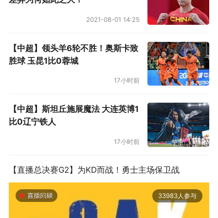
2021-08-01 14:25
【中超】领头羊6轮不胜！奥斯卡致
胜球 玉昆1比0蓉城
17小时前
【中超】斯坦丘施展魔法 大连英博1
比0辽宁铁人
17小时前
【直播总决赛G2】为KD而战！勇士主场保卫战
33983人参与