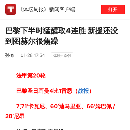
《体坛周报》新闻客户端
打开
巴黎下半时猛醒取4连胜 新援还没
到图赫尔很焦躁
孙奇
01-28 17:54
体坛+原创
法甲第20轮
巴黎圣日耳曼4比1雷恩（
战报
）
7’,71’卡瓦尼、60’迪马里亚、66’姆巴佩 /
28’尼昂