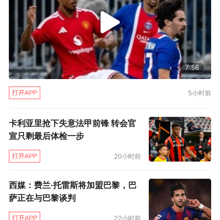
网底扳平比分。
雷恩扳平比分后不久，场上随着一次犯规突
生波澜：兴奋过头的尼昂侧后方凶狠铲倒克雷尔
没碰到皮球，主裁阿贝出示黄牌后回看VAR后决
7:56
定维持原判。此举令图赫尔为首的教练组暴跳如
雷，中场休息时找阿贝讨要说法，大声质问为何
5小时前
不红牌将尼昂罚下（红牌是VAR适用的四种情况
卡利亚里抢下失意法甲前锋 转会官
之一），最终没有得到回应，体育总监恩里克同
宣只剩最后体检一步
样暴怒不已。
20小时前
这一争议令下半时的巴黎队员个个犹如打鸡
西媒：费兰·托雷斯将加盟巴黎，巴
血一般亢奋，图赫尔下令弟子们施加更多压迫，
萨正在与巴黎谈判
60分钟起很快由迪马里亚与姆巴佩攻入两球。第
22小时前