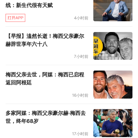
线：新生代很有天赋
图赫尔深知时间紧迫，用阿尔维斯打后腰终
4小时前
非长久之计：“所有人都和我说球队已经引进了帕
雷德斯，但他不在这。已经是27号了，这让我很
【早报】溘然长逝！梅西父亲豪尔
赫辞世享年六十八
焦虑。”就算帕雷德斯即日到队，留给他的磨合时
间也极为有限。巴黎主帅还也确认内马尔想要赶
7小时前
上与曼联的欧冠首回合需要一个奇迹，看来2月
梅西父亲去世，阿媒：梅西已启程
12日的老特拉福德之旅注定荆棘密布。
返回阿根廷
巴黎阵容（4222）：布冯 / 克雷尔、蒂亚戈
16小时前
•席尔瓦、金彭贝、贝尔纳特（76’库尔扎瓦）/ 马
多家阿媒：梅西父亲豪尔赫·梅西去
尔基尼奥斯、阿尔维斯（82’默尼耶）/ 德拉克斯
世，终年68岁
勒、迪马里亚 / 姆巴佩、卡瓦尼（82’舒波•莫
17小时前
廷）