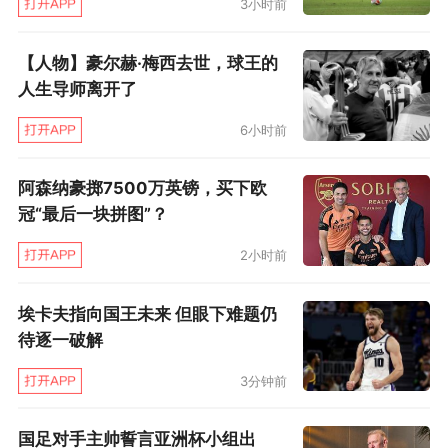
3小时前
所有22名球员与两边主帅都低的2分。赛后谈到
尼昂对克雷尔的犯规，金彭贝也表达了惊讶：“没
【人物】豪尔赫·梅西去世，球王的
有出示红牌的决定让所有人震惊，这样的铲球甚
人生导师离开了
至有可能终结克雷尔的职业生涯，裁判没有改判
6小时前
是一个很严重的错误。”
阿森纳豪掷7500万英镑，买下欧
这场胜利并不令人意外，倒是场外的巴黎吸
冠“最后一块拼图”？
引了更多眼球。足坛皆知PSG需要补强后腰，可
2小时前
至今转会窗行将关闭时尚未有确切消息，此前热
传的帕雷德斯仍未签约，心急火燎的图赫尔赛后
埃卡夫指向国王未来 但眼下难题仍
待逐一破解
面对Canal+半开玩笑地表示：“等待了好几天的
帕雷德斯还没有出现在这里，我感到很遗憾，因
3分钟前
为在淋浴室、更衣室与康复室都没发现他的影
国足对手主帅誓言亚洲杯小组出
子。”