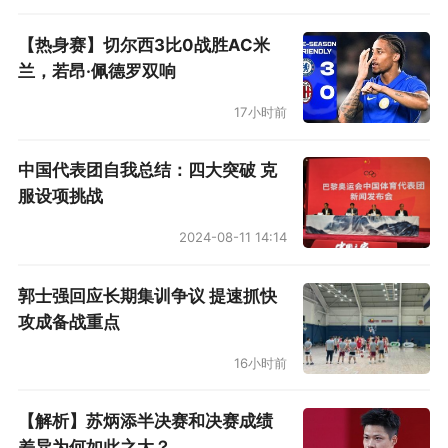
【热身赛】切尔西3比0战胜AC米
兰，若昂·佩德罗双响
17小时前
中国代表团自我总结：四大突破 克
服设项挑战
2024-08-11 14:14
郭士强回应长期集训争议 提速抓快
攻成备战重点
16小时前
【解析】苏炳添半决赛和决赛成绩
差异为何如此之大？