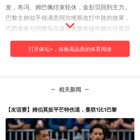
发，布冯、姆巴佩结束轮休，金彭贝回到主力。
巴黎主帅似乎很满意阿尔维斯改打中路的效果，
巴西老将与同胞马尔基尼奥斯坐镇中路出任双后
腰。
打开体坛+，体验高品质的体育阅读
缺少了内马尔与姆巴佩的巴黎面对联赛排名
中游的对手，经历了一个难言容易的上半场。
PSG的开局其实不错，迪马里亚开场7分钟就助攻
卡瓦尼打破僵局，姆巴佩此后推射空门被解围。
相关新闻
拥有众多青春小妖的雷恩随即发动反扑，一度将
联赛班霸压在半场围攻。比赛进行到将近半小
【友谊赛】姆伯莫扳平芒特伤退，曼联1比1巴黎
时，特拉奥雷右路趟过贝尔纳特后横扫门前，尼
昂在昔日AC米兰队友席尔瓦身前脚后跟将球磕入