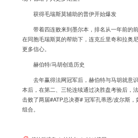
获得毛瑞斯莫辅助的
普伊开始爆发
带着四连败来到墨尔本，排名从一年前的前
在同胞毛瑞斯莫的帮助下，连克丘里奇和拉奥
更多信心。
赫伯特/马胡创造历史
去年赢得法网冠军后，赫伯特与马胡就意
本后，在第二、三轮连续通过决胜盘考验后，
击败了两届#ATP总决赛# 冠军孔蒂恩/皮尔
组合。