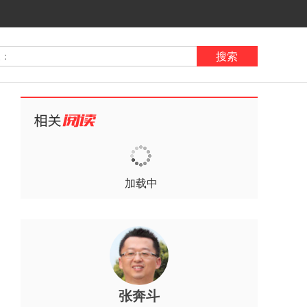
搜索
加载中
张奔斗