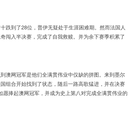
十跌到了28位，普伊无疑处于生涯困难期。然而法国人
尼奇闯入半决赛，完成了自我救赎。并为余下赛季积累了
识到澳网冠军是他们全满贯伟业中仅缺的拼图。来到墨尔
法国组合开始找到了状态，随后一路高歌猛进，并在决赛
斯，如愿捧起澳网冠军，并成为史上第八对完成全满贯伟业的