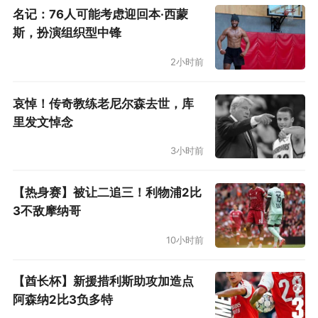
名记：76人可能考虑迎回本·西蒙
斯，扮演组织型中锋
2小时前
哀悼！传奇教练老尼尔森去世，库
里发文悼念
3小时前
【热身赛】被让二追三！利物浦2比
3不敌摩纳哥
10小时前
【酋长杯】新援措利斯助攻加造点
阿森纳2比3负多特