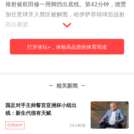
推射被权田修一用脚挡出底线。第42分钟，德贾
加任意球开入禁区被解围，哈伊萨菲得球后远射
高出横梁。
第52分钟，伊朗获得前场任意球，德贾加开
打开体坛+，体验高品质的体育阅读
到禁区，权田修一奋力将皮球击出，哈伊萨菲在
禁区外得球后劲射打偏。
第55分钟，南野拓实在
同卡纳尼争抢时倒在禁区线外，卡纳尼和另外四
名队友并没有去将球解围，而是和主裁判辩解，
相关新闻
南野拓实快速爬起来将球传中，大迫勇也门前包
抄头球建功，日本1比0领先，这也是伊朗在本届
国足对手主帅誓言亚洲杯小组出
亚洲杯首次丢球。
线：新生代很有天赋
23小时前
第61分钟，伊朗获得前场任意球，贾汉巴赫