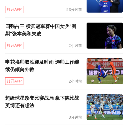
钟，18-盐谷司）、7-柴崎岳；8-原口元气、21-
53分钟前
堂安律（第89分钟，14-伊东纯也）、9-南野拓
实、15-大迫勇也
四强占三 横滨冠军赛中国女乒“围
剿”张本美和失败
（高雯）
2小时前
申花换帅取胜迎及时雨 选帅工作继
续仍倾向外教
2小时前
超级球星改变比赛战局 拿下德比战
英博还有想法
3分钟前