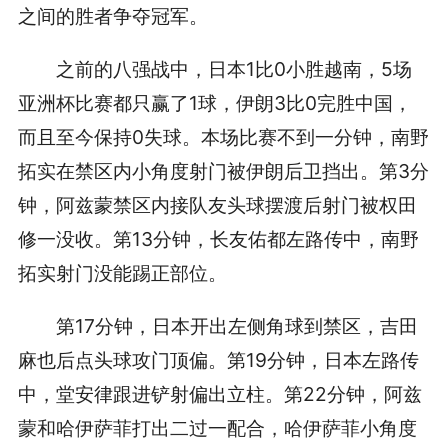
之间的胜者争夺冠军。
之前的八强战中，日本1比0小胜越南，5场
亚洲杯比赛都只赢了1球，伊朗3比0完胜中国，
而且至今保持0失球。本场比赛不到一分钟，南野
拓实在禁区内小角度射门被伊朗后卫挡出。第3分
钟，阿兹蒙禁区内接队友头球摆渡后射门被权田
修一没收。第13分钟，长友佑都左路传中，南野
拓实射门没能踢正部位。
第17分钟，日本开出左侧角球到禁区，吉田
麻也后点头球攻门顶偏。第19分钟，日本左路传
中，堂安律跟进铲射偏出立柱。第22分钟，阿兹
蒙和哈伊萨菲打出二过一配合，哈伊萨菲小角度