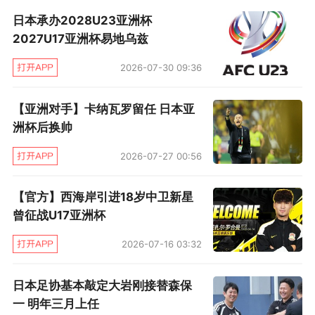
什主罚直接打门，权田修一将球封出底线。随后
日本承办2028U23亚洲杯
伊朗角球开到禁区内，普拉利甘吉头球攻门顶
2027U17亚洲杯易地乌兹
高。 第63分钟，日本队打出快速反击，南野拓实
2026-07-30 09:36
左路传中，打在铲球封堵的普拉利甘吉的支撑手
臂上，主裁判罚点球。
随后主裁去场边观看VAR
【亚洲对手】卡纳瓦罗留任 日本亚
视频回放，坚定了这个判罚点球，大迫勇也主罚
洲杯后换帅
命中，日本以2比0扩大领先优势。
2026-07-27 00:56
第74分钟，堂安律右路内切后射门被贝兰万
【官方】西海岸引进18岁中卫新星
德扑出。
第88分钟，托拉比大禁区前抽射打偏。
曾征战U17亚洲杯
伤停补时阶段，日本断球后发动快速反击，原口
2026-07-16 03:32
元气摆脱礼萨扬后突入禁区劲射破门。伊朗开球
后，和日本球员发生冲突，阿兹蒙等双方多名球
日本足协基本敲定大岩刚接替森保
一 明年三月上任
员相互推搡。最终日本3比0击败伊朗，
第5次打