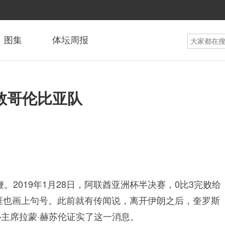
图集
体坛周报
教哥伦比亚队
鞭。2019年1月28日，阿联酋亚洲杯半决赛，0比3完败给
生涯也画上句号。此前就有传闻说，离开伊朗之后，奎罗斯
主席拉蒙·赫苏伦证实了这一消息。