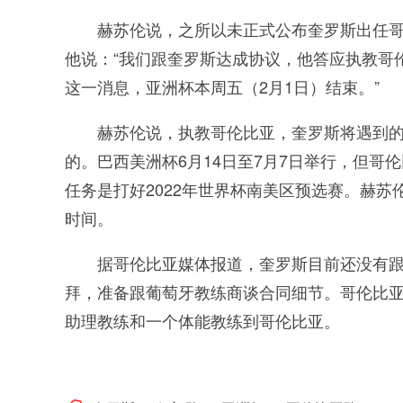
赫苏伦说，之所以未正式公布奎罗斯出任
他说：“我们跟奎罗斯达成协议，他答应执教哥
这一消息，亚洲杯本周五（2月1日）结束。”
赫苏伦说，执教哥伦比亚，奎罗斯将遇到
的。巴西美洲杯6月14日至7月7日举行，但
任务是打好2022年世界杯南美区预选赛。赫苏
时间。
据哥伦比亚媒体报道，奎罗斯目前还没有
拜，准备跟葡萄牙教练商谈合同细节。哥伦比
助理教练和一个体能教练到哥伦比亚。