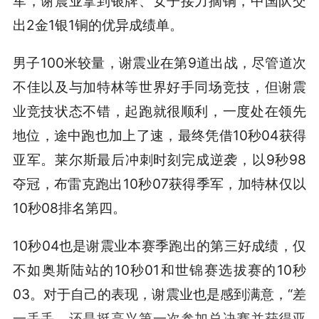
军，谢震业拿到银牌、女子接力摘铜，中国队交
出2金1银1铜的优异成绩单。
男子100米较量，谢震业在第9道出战，尽管道次
不佳以及与加特林等世界好手同场竞技，但谢震
业竞技状态不错，起跑就很顺利，一度处在领先
地位，途中跑也加上了速，最终凭借10秒04获得
亚军。莱尔斯最后冲刺时刻完成逆袭，以9秒98
夺冠，布雷克跑出10秒07获得季军，加特林仅以
10秒08排名第四。
10秒04也是谢震业本赛季跑出的第三好成绩，仅
不如奥斯陆站的10秒01和世锦赛选拔赛的10秒
03。对于自己的表现，谢震业也是感到满意，“差
一丢丢，还是挺高兴第一次参加总决赛并获得亚