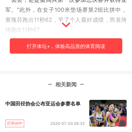
军。”此外，在女子100米垫场赛第2组比拼中，
黄瑰芬跑出11秒62，平了个人最好成绩，而袁琦
琦跑出11秒67。
男子跳远大战，古巴选手埃切瓦里亚第一跳就有8
打开体坛+，体验高品质的体育阅读
米65，凭借这一跳夺得本站总决赛冠军，而8米
65不仅创造今年世界最好成绩，也打破佩德罗索
保持8米60的钻石联赛纪录。中国选手王嘉男获
相关新闻
得总决赛资格，不过没有发挥出最佳水准，仅跳
出8米06，最终收获第6名。
中国田径协会公布亚运会参赛名单
男子跳高比拼，中国选手王宇亮相，轻松跃过2米
16和2米20，第三次冲击2米24才成功，而在2米
2026-07-03 06:33
27高度上，王宇第一次失败，第二次试跳没有完