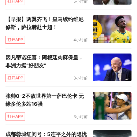
5小时前
【早报】两翼齐飞！皇马续约维尼
修斯，萨拉赫赴土超！
4小时前
因凡蒂诺狂喜：阿根廷肉麻保皇，
非洲力挺“好朋友”
3小时前
张帅0-2不敌世界第一萨巴伦卡 无
缘多伦多站16强
3小时前
成都蓉城红问号：5连平之外的隐忧