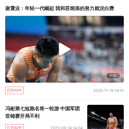
谢震业：年轻一代崛起 我和苏炳添的努力就没白费
成，由于脚部受伤选择退赛，最终以2米24收获
第9名，乌克兰选手普罗特森科凭借2米32夺冠。
而女子4x100米接力梁小静、韦永丽、孔令微和
葛曼棋携手作战，这也是中国女子接力的主力阵
容，四位女将也是充分发挥，以42秒60收获季
军，德国队和荷兰队分别以42秒22和42秒28收
获冠亚军。
1:17
巩立姣和吕会会都是强势进军总决赛，两位女将
2025-11-19 14:01
在总决赛的表现也没有令人失望，其中吕会会前
两次投掷就超过65米，早早将冠军收入囊中，第
冯彬第七短跑名将一轮游 中国军团
四次投掷更是有66米88的成绩，比亚军选手多出
世锦赛开局不利
2米14的优势轻松夺冠，从而成为继巩立姣之后
2025-09-14 14:04