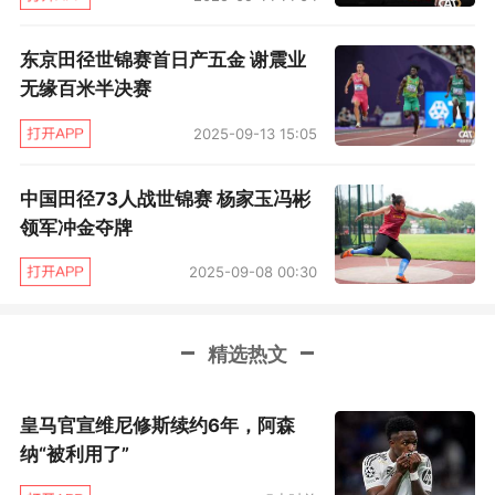
第二次拥有钻石联赛总决赛桂冠的中国选手。
东京田径世锦赛首日产五金 谢震业
更要为巩立姣竖起大拇指，前三次投掷都未过19
无缘百米半决赛
米50，不过最后三掷展现强势战斗力，分别有19
2025-09-13 15:05
米90、19米73和20米31，不仅以20米31完成总
决赛三连冠伟业，也打破20米23的赛会纪录，美
中国田径73人战世锦赛 杨家玉冯彬
国选手艾利和德国的斯瓦尼茨以19米68和19米37
领军冲金夺牌
收获冠亚军。
2025-09-08 00:30
精选热文
皇马官宣维尼修斯续约6年，阿森
纳“被利用了”