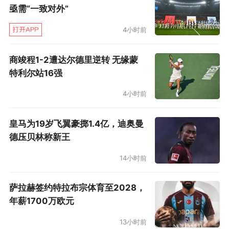
亟需“一致对外”
4小时前
商竣程1-2遭达尔德里逆转 无缘蒙
特利尔站16强
4小时前
皇马为19岁飞翼豪掷1.4亿，迪奥曼
德压贝林称新王
14小时前
萨拉赫签约特拉布宗体育至2028，
年薪1700万欧元
13小时前