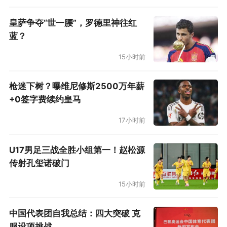
皇萨争夺“世一腰”，罗德里神往红
蓝？
15小时前
枪迷下树？曝维尼修斯2500万年薪
+0签字费续约皇马
17小时前
U17男足三战全胜小组第一！赵松源
传射孔玺诺破门
15小时前
中国代表团自我总结：四大突破 克
服设项挑战