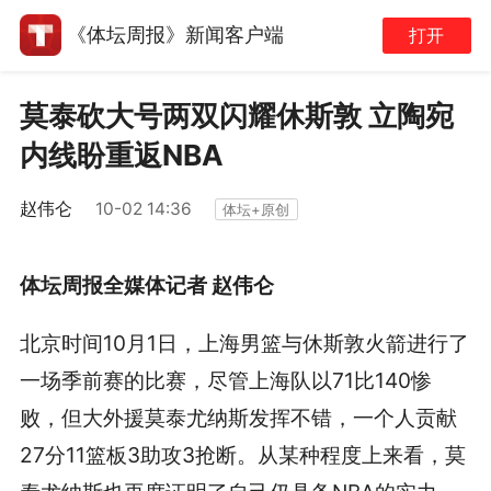
《体坛周报》新闻客户端
打开
莫泰砍大号两双闪耀休斯敦 立陶宛
内线盼重返NBA
赵伟仑
10-02 14:36
体坛+原创
体坛周报全媒体记者 赵伟仑
北京时间10月1日，上海男篮与休斯敦火箭进行了
一场季前赛的比赛，尽管上海队以71比140惨
败，但大外援莫泰尤纳斯发挥不错，一个人贡献
27分11篮板3助攻3抢断。从某种程度上来看，莫