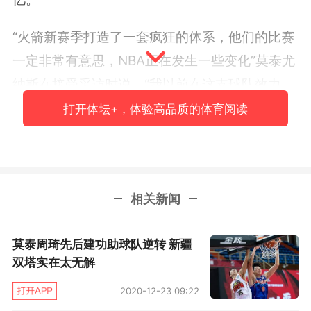
“火箭新赛季打造了一套疯狂的体系，他们的比赛
一定非常有意思，NBA正在发生一些变化”莫泰尤
纳斯在接受采访时说，“我以前在这支球队效力
过，之后我受了伤，发生了一些其他事情。”
打开体坛+，体验高品质的体育阅读
莫泰尤纳斯说的其他事情，指的就是2016年夏天
发生的一场闹剧。当时篮网给莫泰开出了一份4年
3500万美元的报价合同，火箭随后进行了匹配，
相关新闻
不过他们只愿意支付其中3100万美元的受保障部
分，其余400多万的奖励条款部分则拒绝支付。
莫泰周琦先后建功助球队逆转 新疆
这让莫泰相当不满，随后他拒绝了火箭的体检，
双塔实在太无解
从而也没有和球队达成协议。
2020-12-23 09:22