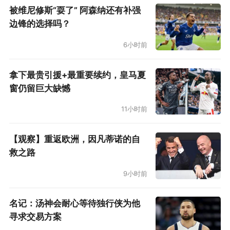
被维尼修斯“耍了” 阿森纳还有补强
边锋的选择吗？
6小时前
拿下最贵引援+最重要续约，皇马夏
窗仍留巨大缺憾
11小时前
【观察】重返欧洲，因凡蒂诺的自
救之路
9小时前
名记：汤神会耐心等待独行侠为他
寻求交易方案