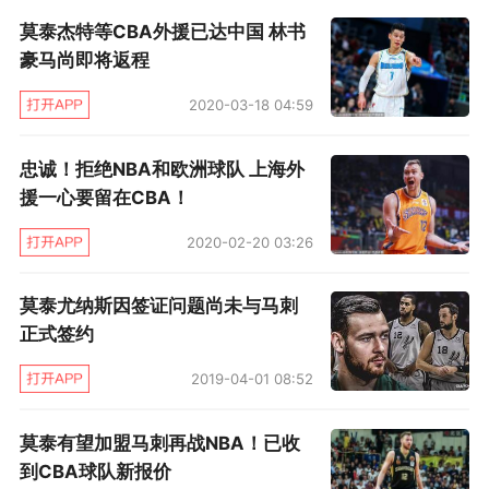
如今事情已经过去三年的时间，莫泰尤纳斯和火
莫泰杰特等CBA外援已达中国 林书
箭也消除了心中的芥蒂。“我爱休斯敦，我爱这里
豪马尚即将返程
的球迷，回到这里很温暖”，莫泰说了这么一段
2020-03-18 04:59
话。
忠诚！拒绝NBA和欧洲球队 上海外
新赛季，莫泰将率领重整旗鼓的上海队走得更
援一心要留在CBA！
远，而他的NBA梦同样未完待续。
2020-02-20 03:26
莫泰尤纳斯因签证问题尚未与马刺
正式签约
2019-04-01 08:52
莫泰有望加盟马刺再战NBA！已收
到CBA球队新报价