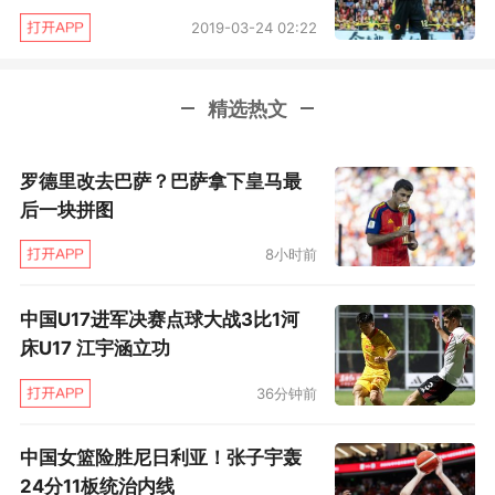
2019-03-24 02:22
精选热文
罗德里改去巴萨？巴萨拿下皇马最
后一块拼图
8小时前
中国U17进军决赛点球大战3比1河
床U17 江宇涵立功
36分钟前
中国女篮险胜尼日利亚！张子宇轰
24分11板统治内线