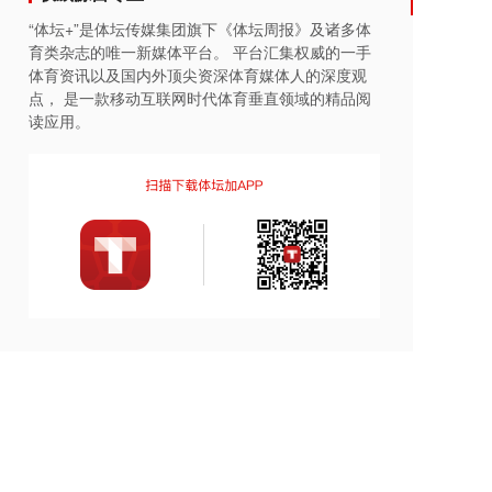
“体坛+”是体坛传媒集团旗下《体坛周报》及诸多体
育类杂志的唯一新媒体平台。 平台汇集权威的一手
体育资讯以及国内外顶尖资深体育媒体人的深度观
点， 是一款移动互联网时代体育垂直领域的精品阅
读应用。