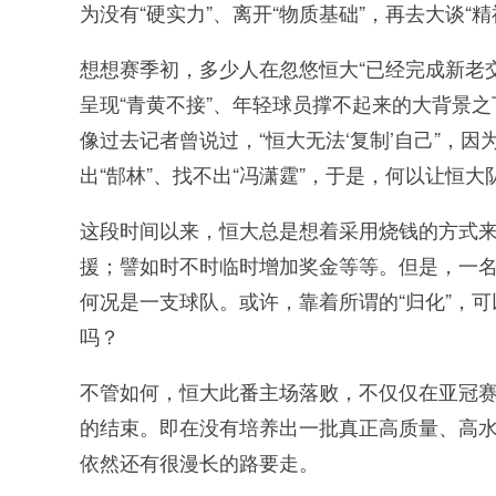
为没有“硬实力”、离开“物质基础”，再去大谈“
想想赛季初，多少人在忽悠恒大“已经完成新老交
呈现“青黄不接”、年轻球员撑不起来的大背景
像过去记者曾说过，“恒大无法‘复制’自己”，因
出“郜林”、找不出“冯潇霆”，于是，何以让恒
这段时间以来，恒大总是想着采用烧钱的方式来
援；譬如时不时临时增加奖金等等。但是，一名
何况是一支球队。或许，靠着所谓的“归化”，可
吗？
不管如何，恒大此番主场落败，不仅仅在亚冠
的结束。即在没有培养出一批真正高质量、高
依然还有很漫长的路要走。