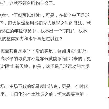
精神”，这就不符合唯物主义了。
替”、“王朝可以继续”，可是，在整个中国足球
之下，恒大依然采用当初介入足球之时的做法。就
为现在的年轻球员中，找不出一个“郑智”、找不
大队的整体实力和水平再超过以往？
掩盖其自身水平下滑的实质，譬如拼命“砸”外
高水平的球员并不是靠钱就能够“砸”出来的，更
以“砸”出新天地。但是，这还是足球运动的本质
赛场上主场不败的纪录就此结束，更是一个时代
水平、非归化的本土球员之前，恒大想要重塑，