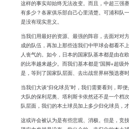
这样的事实却始终无法改变。而且，中超三强
有多少？各家俱乐部自己心里清楚。可浦和队
是没有现实意义。
当我们用最好的资源、最强的阵容，去面对对
成的队伍，再加上那些连我们中甲球会都看不
人丧气的。如今，日本的国家队基本都是由在
的比率越来越少。而我们基本都是“国脚+超级
是，等到了国家队层面、去出战世界杯预选赛
当我们大谈“归化球员”时，我们需要看到，即
大队的保利尼奥、塔利斯卡依然还不是一个档
队层面，我们的本土球员加上多少归化球员，
这或许会被认为是有些悲观、消极。但是，竞