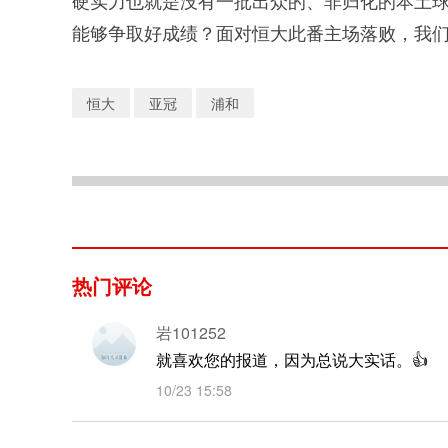
硬实力也就是没有一批出众的、非归化的本土
能够争取好成绩？面对恒大此番主场落败，我
恒大
亚冠
浦和
热门评论
岩101252
就喜欢您的报道，因为总说大实话。👍
10/23 15:58