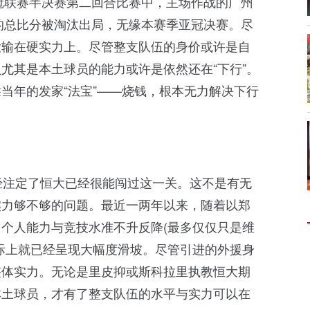
亚冠联赛半决赛第二回合比赛中，主场作战的广州
3的总比分被淘汰出局，无缘本赛季亚冠决赛。尽
大输在硬实力上。尽管整支队伍的身价或许是自
尤其是本土球员的能力或许是依然还在“下行”。
当年的发家“法宝”——烧钱，根本无力解决下行
经注定了恒大已经很能闯过这一关。这不是有无
实力够不够的问题。最近一两年以来，随着以郑
个人能力与竞技水准不升反降(最多仅仅只是维
际上就已经呈现大幅度滑坡。尽管引进的外援身
整体实力。无论是里皮抑或斯科拉里执教恒大期
本土球员，才有了整支队伍的水平与实力可以在