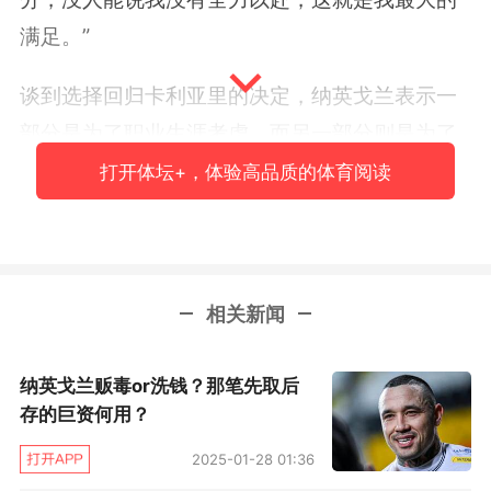
满足。”
谈到选择回归卡利亚里的决定，纳英戈兰表示一
部分是为了职业生涯考虑，而另一部分则是为了
身患乳腺癌的妻子：“这是一个艰难的时刻，但克
打开体坛+，体验高品质的体育阅读
劳迪娅很有勇气，他试图掩盖自己的情绪，重要
的是要对孩子们一如既往，我回到卡利亚里也是
为了她，这里有她的父母，她的朋友和她喜欢的
相关新闻
地方，这可以帮助她应对不同的情况。我现在更
不信上帝了，我的母亲就是因癌症去世，而现在
纳英戈兰贩毒or洗钱？那笔先取后
又是这种情况……我对不起我的妻子，我知道和我
存的巨资何用？
一起生活并不容易，而且我并非一直都是个圣
2025-01-28 01:36
人。”