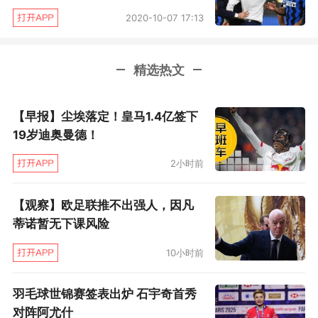
2020-10-07 17:13
精选热文
【早报】尘埃落定！皇马1.4亿签下
19岁迪奥曼德！
2小时前
【观察】欧足联推不出强人，因凡
蒂诺暂无下课风险
10小时前
羽毛球世锦赛签表出炉 石宇奇首秀
对阵阿尤什