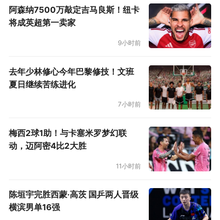
阿森纳7500万敲定吉马良斯！纽卡
将成英超第一卖家
9小时前
去年少林修心今年巴黎修技！文班
夏日继续苦练进化
7小时前
梅西2球1助！与卡塞米罗梦幻联
动，迈阿密4比2大胜
11小时前
陈垣宇完胜西蒙·高茨 国乒两人晋级
横滨男单16强