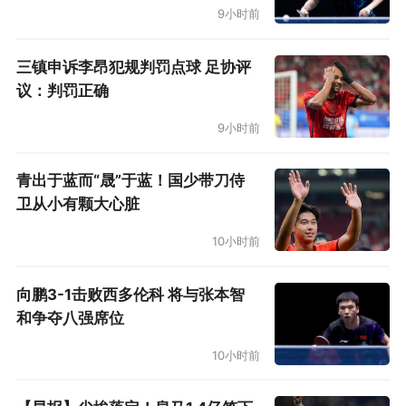
9小时前
三镇申诉李昂犯规判罚点球 足协评
议：判罚正确
9小时前
青出于蓝而“晟”于蓝！国少带刀侍
卫从小有颗大心脏
10小时前
向鹏3-1击败西多伦科 将与张本智
和争夺八强席位
10小时前