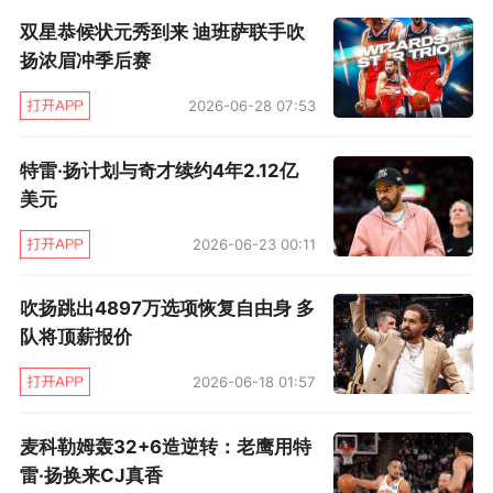
感受到了特雷·扬身上散发出来的，不一样的气
双星恭候状元秀到来 迪班萨联手吹
息。
扬浓眉冲季后赛
新赛季前两场比赛，特雷·扬一场得到38分、7篮
2026-06-28 07:53
板、9助攻，一场得到39分、7篮板和9助攻，而
特雷·扬计划与奇才续约4年2.12亿
他的三分球命中率为55%，两分球命中率为
美元
61.7%，真实命中率高达70.7%。如此高效的进攻
2026-06-23 00:11
效率，就能解释为何特雷·扬会带给对手如此的压
力了。
吹扬跳出4897万选项恢复自由身 多
队将顶薪报价
2026-06-18 01:57
麦科勒姆轰32+6造逆转：老鹰用特
雷·扬换来CJ真香