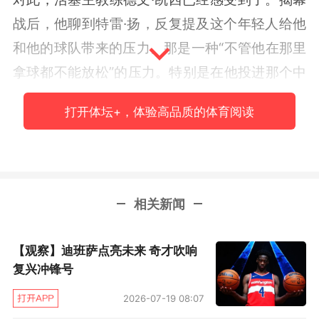
战后，他聊到特雷·扬，反复提及这个年轻人给他
和他的球队带来的压力。那是一种“不管他在那里
拿球都不能放松”的压力。特别是在他投进那个中
圈投篮后，活塞的压力更大了。但是相比那个会
打开体坛+，体验高品质的体育阅读
进入五佳球的超远三分，科林斯觉得如今特雷·扬
更让他感到踏实、让对手胆寒的表现，出现在第
一节。
相关新闻
那是特雷·扬的一个突破，他利用自己的速度和节
奏，晃过了对手布鲁斯·布朗的防守，在杀到内线
【观察】迪班萨点亮未来 奇才吹响
完成抛投的同时，还造成了对手的犯规。这样一
复兴冲锋号
个精彩的进球之后，科林斯去发现特雷·扬极为平
2026-07-19 08:07
静，几乎没有什么庆祝动作。在那一刻，科林斯