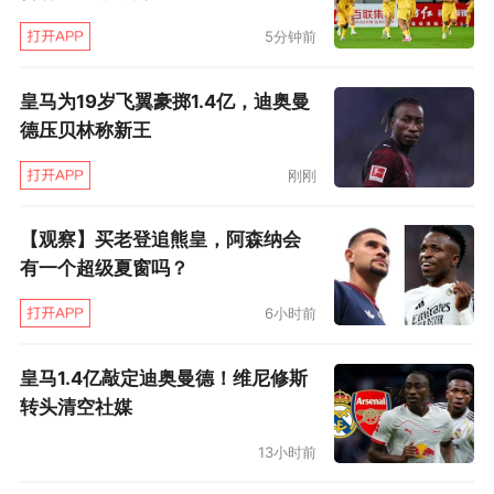
5分钟前
皇马为19岁飞翼豪掷1.4亿，迪奥曼
德压贝林称新王
刚刚
【观察】买老登追熊皇，阿森纳会
有一个超级夏窗吗？
6小时前
皇马1.4亿敲定迪奥曼德！维尼修斯
转头清空社媒
13小时前