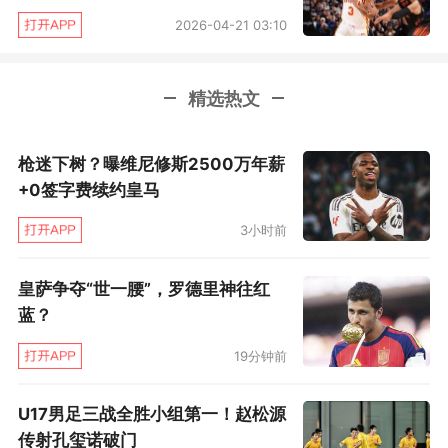
2026-04-21 03:10
精选热文
枪迷下树？曝维尼修斯2500万年薪
+0签字费续约皇马
3小时前
皇萨争夺“世一腰”，罗德里神往红
蓝？
19分钟前
U17男足三战全胜小组第一！赵松源
传射孔玺诺破门