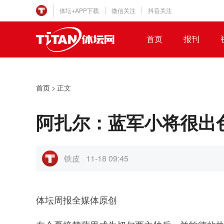
体坛+APP下载
微信关注
抖音关注
首页
报刊
首页
>
正文
阿扎尔：蓝军小将很出
铁皮
11-18 09:45
体坛周报全媒体原创