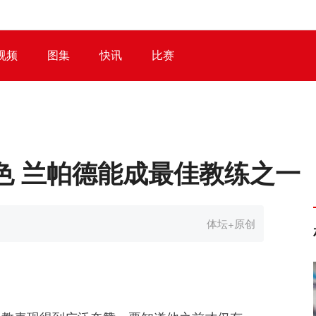
视频
图集
快讯
比赛
色 兰帕德能成最佳教练之一
体坛+原创