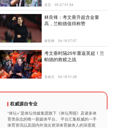
吴言
05-27 01:54
新闻
林良锋：考文垂升超含金量
高，兰帕德值得称赞
林良锋
04-18 07:57
新闻
考文垂时隔25年重返英超！兰
帕德的救赎之战
吴效文
04-18 01:28
新闻
权威源自专业
“体坛+”是体坛传媒集团旗下《体坛周报》及诸多体
育类杂志的唯一新媒体平台。 平台汇集权威的一手
体育资讯以及国内外顶尖资深体育媒体人的深度观