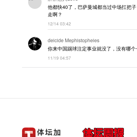
他都快40了，巴萨曼城都当过中场扛把
走啊？
12/14 03:42
deicide Mephistopheies
你来中国踢球注定事业就没了，没有哪个
11/19 04:57