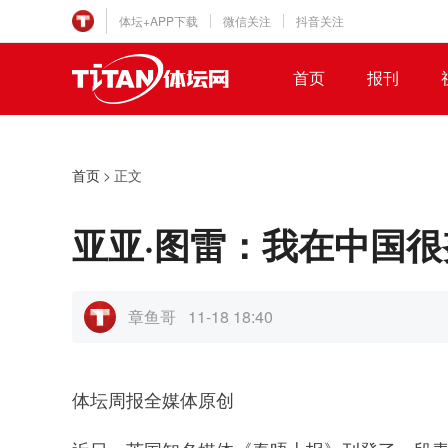
体坛+APP下载
微信关注
抖音关注
首页
报刊
首页
>
正文
亚亚·图雷：我在中国很
章鱼哥
11-18 18:40
体坛周报全媒体原创