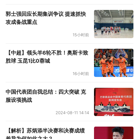
郭士强回应长期集训争议 提速抓快
攻成备战重点
15小时前
【中超】领头羊6轮不胜！奥斯卡致
胜球 玉昆1比0蓉城
16小时前
中国代表团自我总结：四大突破 克
服设项挑战
2024-08-11 14:14
【解析】苏炳添半决赛和决赛成绩
差异为何如此之大？