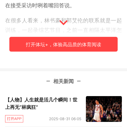
在接受采访时咧着嘴回答说。
在很多人看来，林书豪和郭艾伦的联系就是一起
训练，一起录综艺节目，之前一直相隔太平洋怎
么可能有那么大的情谊？但即便是时间不长的相
打开体坛+，体验高品质的体育阅读
处，两人很快就成为了志同道合的朋友。林书豪
甚至表示，郭艾伦是最了解他的人之一。“我们两
个都非常爱打篮球，走不一样的路，如果有一个
人可以了解我的伤害，我的压力，就是他。”
相关新闻
同样，林书豪也非常了解郭艾伦，理解他在世界
【人物】人生就是活几个瞬间！世
杯之后的处境。早在加盟北京队的新闻发布会
上再无“林疯狂”
上，书豪就表示球迷用两三场去评价郭艾伦，对
2025-08-31 06:05
他是不公平的。在两人即将交手之际，场上虽然