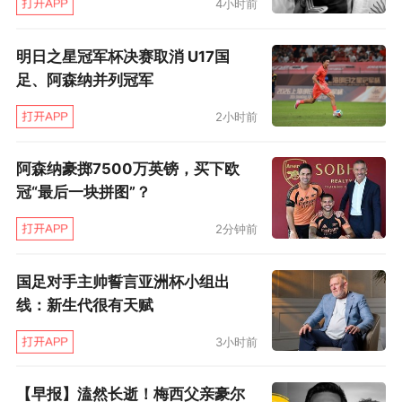
4小时前
明日之星冠军杯决赛取消 U17国
足、阿森纳并列冠军
2小时前
阿森纳豪掷7500万英镑，买下欧
冠“最后一块拼图”？
2分钟前
国足对手主帅誓言亚洲杯小组出
线：新生代很有天赋
3小时前
【早报】溘然长逝！梅西父亲豪尔