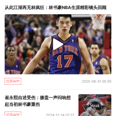
是对手，但场下书豪依然愿意去和郭艾伦一起共
从此江湖再无林疯狂：林书豪NBA生涯精彩镜头回顾
渡难关。
“我需要帮助他，我们会共同分担压力，”林书豪
说，“不是说可以完全每个东西都了解到，但我们
就是大概可以了解他的伤害，他的压力。我们两
三年以前就是好朋友，篮球是我们的一个梦想，
我们的爱好，我们会全力去打好。我非常了解他
0:32
现在的情绪。”
2025-08-31 05:30
崔永熙自述受伤：膝盖一声闷响想
起当初林书豪重伤
2024-12-14 07:12