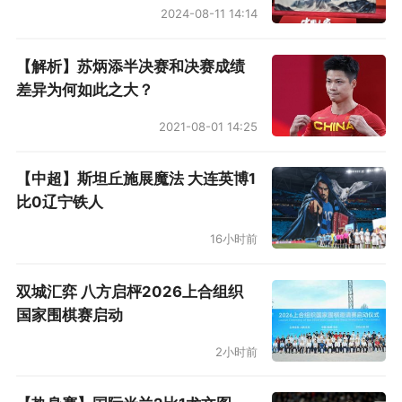
2024-08-11 14:14
【解析】苏炳添半决赛和决赛成绩
差异为何如此之大？
2021-08-01 14:25
【中超】斯坦丘施展魔法 大连英博1
比0辽宁铁人
16小时前
双城汇弈 八方启枰2026上合组织
国家围棋赛启动
2小时前