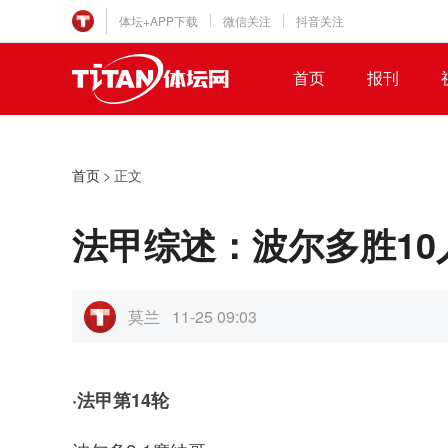
体坛+APP下载
微信关注
抖音关注
首页
报刊
首页
>
正文
法甲综述：波尔多胜10
莫兰
11-25 09:03
·法甲第14轮