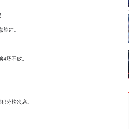
尼
点染红。
埃4场不败。
居积分榜次席。