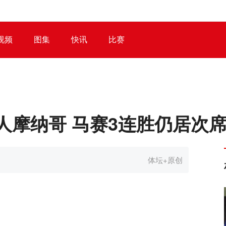
视频
图集
快讯
比赛
人摩纳哥 马赛3连胜仍居次
体坛+原创