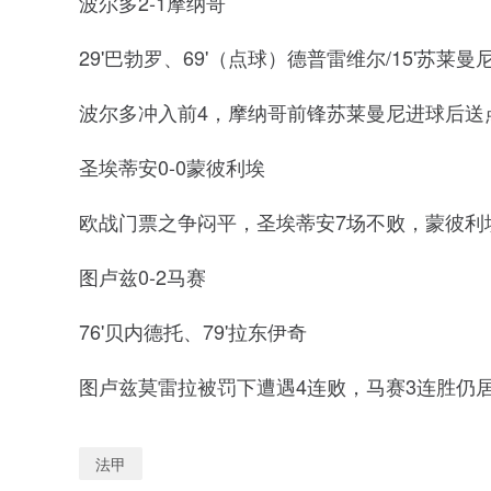
波尔多2-1摩纳哥
29'巴勃罗、69'（点球）德普雷维尔/15'苏莱曼
波尔多冲入前4，摩纳哥前锋苏莱曼尼进球后送
圣埃蒂安0-0蒙彼利埃
欧战门票之争闷平，圣埃蒂安7场不败，蒙彼利
图卢兹0-2马赛
76'贝内德托、79'拉东伊奇
图卢兹莫雷拉被罚下遭遇4连败，马赛3连胜仍
法甲