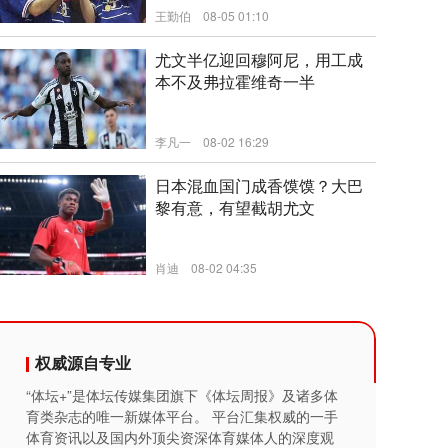
王勤伯
08-05 01:10
新闻
尤文半亿迎回穆阿尼，用工成
本不及弗拉霍维奇一半
李凡一
08-02 16:29
新闻
日本混血国门成香馍馍？大巴
黎有意，有望截胡尤文
肖迪
08-02 04:35
新闻
权威源自专业
“体坛+”是体坛传媒集团旗下《体坛周报》及诸多体
育类杂志的唯一新媒体平台。 平台汇集权威的一手
体育资讯以及国内外顶尖资深体育媒体人的深度观