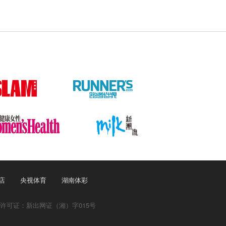
店
央视体育
湖南体彩
许可证：新出网证（湘）字015号