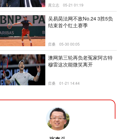
晁立志
05-21 01:19
新闻
吴易昺法网不敌No.24 3胜5负
结束首个红土赛季
弈桑
05-30 00:05
新闻
澳网第三轮再负老冤家阿古特
穆雷这次能微笑离开
弈桑
01-21 14:44
新闻