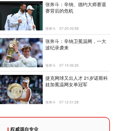
张奔斗：辛纳、德约大师赛退
赛背后的危机
张奔斗
07-25 03:58
新闻
张奔斗：辛纳卫冕温网，一大
波纪录袭来
张奔斗
07-15 06:26
新闻
捷克网球又出人才 21岁诺斯科
娃加冕温网女单冠军
张奔斗
07-12 01:28
新闻
权威源自专业