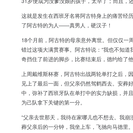
31岁便成为没爹没娘的孩子，太早了；而且，
这就是发生在西班牙名将阿古特身上的痛苦经
了阿古特的为人——真男人，硬汉子！
18个月前，阿古特的母亲意外离世。但仅仅一
错过这项大满贯赛事。阿古特说：“我也不知道
奇挡住了前进的脚步，比赛结束后，德约给了
上周戴维斯杯赛，阿古特出战两轮单打之后，
见上了最后一面，但父亲仍然驾鹤西去。安葬
中，弥补了西班牙队在单打中的实力缺损，并
为己队拿下关键的第一分。
“父亲去世那天，我待在家哪儿也不想去。我崩
葬父亲后的一分钟，我坐上车，飞驰向马德里。