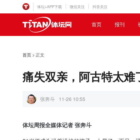
体坛+APP下载
微信关注
抖音关注
首页
报刊
首页
>
正文
痛失双亲，阿古特太难
张奔斗
11-26 10:55
体坛周报全媒体记者 张奔斗