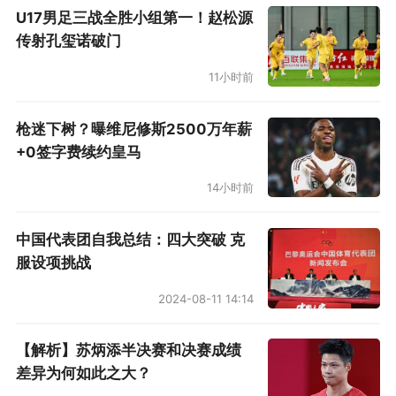
U17男足三战全胜小组第一！赵松源
传射孔玺诺破门
11小时前
枪迷下树？曝维尼修斯2500万年薪
+0签字费续约皇马
14小时前
中国代表团自我总结：四大突破 克
服设项挑战
2024-08-11 14:14
【解析】苏炳添半决赛和决赛成绩
差异为何如此之大？