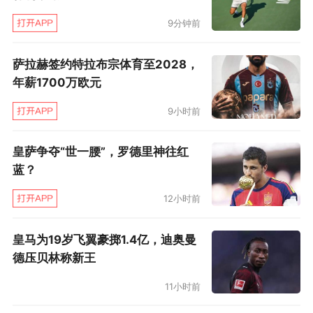
9分钟前
萨拉赫签约特拉布宗体育至2028，
年薪1700万欧元
9小时前
皇萨争夺“世一腰”，罗德里神往红
蓝？
12小时前
皇马为19岁飞翼豪掷1.4亿，迪奥曼
德压贝林称新王
11小时前