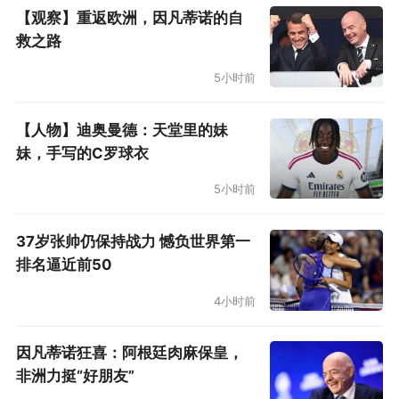
【观察】重返欧洲，因凡蒂诺的自
救之路
5小时前
【人物】迪奥曼德：天堂里的妹
妹，手写的C罗球衣
5小时前
37岁张帅仍保持战力 憾负世界第一
排名逼近前50
4小时前
因凡蒂诺狂喜：阿根廷肉麻保皇，
非洲力挺“好朋友”