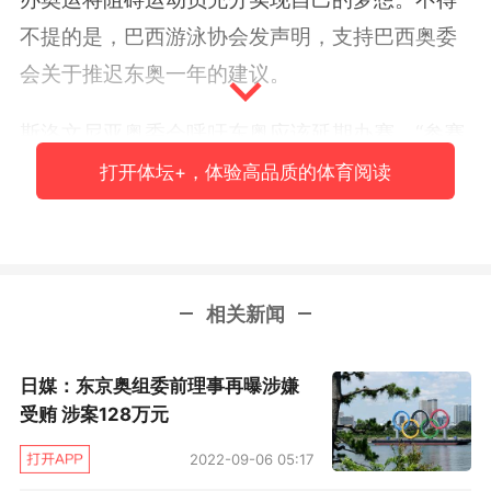
不提的是，巴西游泳协会发声明，支持巴西奥委
会关于推迟东奥一年的建议。
斯洛文尼亚奥委会呼吁东奥应该延期办赛，“参赛
选手缺少训练场地是最关键的问题，奥运会要是
打开体坛+，体验高品质的体育阅读
不能在今年7月举办，推迟到2021年其实没有问
题。”西班牙奥委会发声支持东奥延期，理由是运
动员处于隔离状态，而体育馆也在政府要求下关
相关新闻
闭，运动员没有地方训练，在这种情况下举办奥
运有失公平。
日媒：东京奥组委前理事再曝涉嫌
除了多国奥委会投了“反对票”，一些体育组织也
受贿 涉案128万元
揭竿而起，其中美国游泳协会也以公开信的形式
2022-09-06 05:17
呼吁推迟东奥举办，“2021年举办，让所有运动