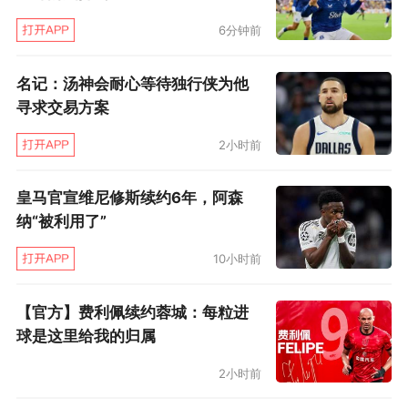
决定为时过早，“倘若没有充足信息作支撑，你不
6分钟前
可能轻易决定是取消或推迟，因为那么做，就是
名记：汤神会耐心等待独行侠为他
扼杀了11000名运动员的努力和梦想。”
寻求交易方案
在巴赫看来，取消奥运不能像推迟一场足球赛那
2小时前
么简单，而日本首相和奥组委自然也不可能轻易
动摇立场，当日本奥委会执行委员山口香绪里表
皇马官宣维尼修斯续约6年，阿森
纳“被利用了”
示东奥应推迟举办，这样的声音立即遭到反对，
被贴上“影响军心”的标签。其实识时务也好，坚
10小时前
持到底也罢，有一点是肯定的，东京奥运陷入到
【官方】费利佩续约蓉城：每粒进
四面楚歌境界是不争事实。
球是这里给我的归属
2小时前