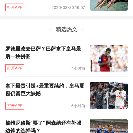
在东奥是否如期举办问题上，德国田协主席也坚
2020-03-30 16:07
定不移站在IOC和日本奥组委对立面，“我希望
IOC能以足球组织为榜样，学习他们的做法，就
精选热文
像足球欧洲杯一样行，把东奥推迟一年举办。”英
国田协主席与德国结成同盟军，直言在疫情压力
罗德里改去巴萨？巴萨拿下皇马最
下奥运无法如期举办，这是不可阻挡的结局，因
后一块拼图
此同样提议推迟举行。
4小时前
自疫情爆发以来，无论是国际奥委会还是东京奥
拿下最贵引援+最重要续约，皇马夏
组委都一次又一次强调东奥举办没有问题，然随
窗仍留巨大缺憾
着欧美疫情形势愈发严峻，反对东奥按既定时间
6小时前
举办的声音是一浪高过一浪，这无疑加大了国际
奥委会的压力。身为IOC主席的巴赫也有所松
被维尼修斯“耍了” 阿森纳还有补强
口，表示正在考虑不同方案，但巴赫认为现在下
边锋的选择吗？