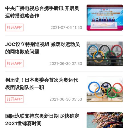
中央广播电视总台携手腾讯 开启奥
员在安全环境下备战，这是解决方案，我们将推
运转播战略合作
动美国奥委会，用自己的声音为运动员说话。”
2021-07-06 11:53
美国田径协会也加入到反对阵营中，“任何决定都
不应该以牺牲运动员安全为代价，我们承认没有
JOC设立特别巡视组 减缓对运动员
的网络欺凌问题
完美答案，但推迟举办东奥，至少让运动员有充
足时间去备战，在身体和精神上都做好准备。”
2021-06-30 07:33
其他国家体育组织也立即跟上，法国游泳联合会
创历史！日本奥委会首次为奥运代
呼吁国际奥委会研究推迟东奥可能性，“目前的环
表团设副队长一职
境不允许举办东奥，包括法国在内的许多国家，
2021-06-30 05:53
出台限制人员流动规定，意味着现在备战东奥，
国际泳联支持东奥新日期 尽快确定
体育公平性无法得到保证。”
2021世锦赛时间