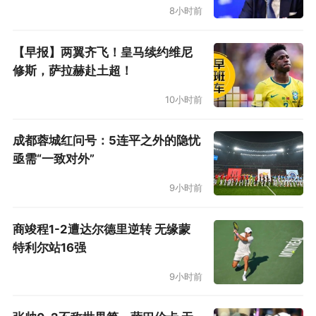
8小时前
【早报】两翼齐飞！皇马续约维尼
修斯，萨拉赫赴土超！
10小时前
成都蓉城红问号：5连平之外的隐忧
亟需“一致对外”
9小时前
商竣程1-2遭达尔德里逆转 无缘蒙
特利尔站16强
9小时前