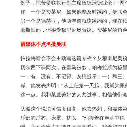
例子，挖苦曼联执行副主席伍德沃德业余：“两
作。一个是费莱尼。如果他能及时续约，曼联
另一个是德赫亚，他两年前就该续约的，现在续
耶斯旧部，但很受穆里尼奥青睐。费莱尼的角
借媒体不点名批曼联
帕拉梅斯会不会主动写这篇专栏？从穆里尼奥
切尔西下课两次，在皇马被炒，帕梅拉斯为穆
一：有、没有、不记得。友情提示：一）和三
喊。他发表声明：“从上任第一天起，我就为佩
这一点。我和某些美好的人共过事，相信他们会
队徽这个说法可信度很高。他去热刺，和媒体第
乐部的睡衣、床罩、枕头。”他接着在声明中说