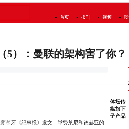
首页
报刊
视频
图
（5）：曼联的架构害了你？
体坛传
媒旗下
子产品
在葡萄牙《纪事报》发文，举费莱尼和德赫亚的