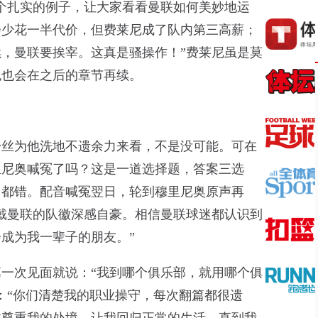
个扎实的例子，让大家看看曼联如何美妙地运
会少花一半代价，但费莱尼成了队内第三高薪；
，曼联要挨宰。这真是骚操作！”费莱尼虽是莫
色也会在之后的章节再续。
粉丝为他洗地不遗余力来看，不是没可能。可在
里尼奥喊冤了吗？这是一道选择题，答案三选
）都错。配音喊冤翌日，轮到穆里尼奥原声再
戴曼联的队徽深感自豪。相信曼联球迷都认识到
成为我一辈子的朋友。”
一次见面就说：“我到哪个俱乐部，就用哪个俱
：“你们清楚我的职业操守，每次翻篇都很遗