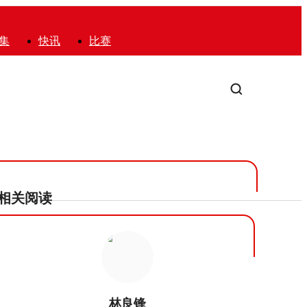
集
快讯
比赛
相关阅读
林良锋