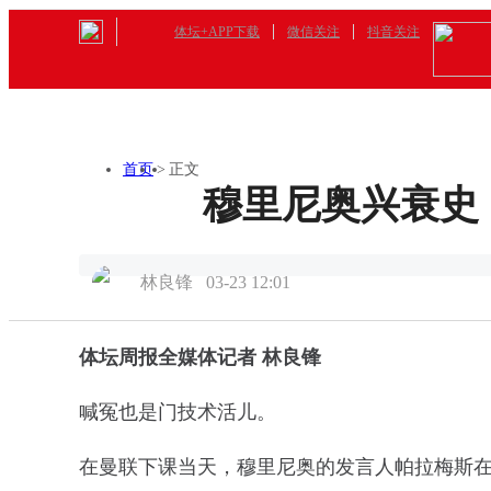
体坛+APP下载
微信关注
抖音关注
首页
>
正文
穆里尼奥兴衰史
林良锋
03-23 12:01
体坛周报全媒体记者 林良锋
喊冤也是门技术活儿。
在曼联下课当天，穆里尼奥的发言人帕拉梅斯