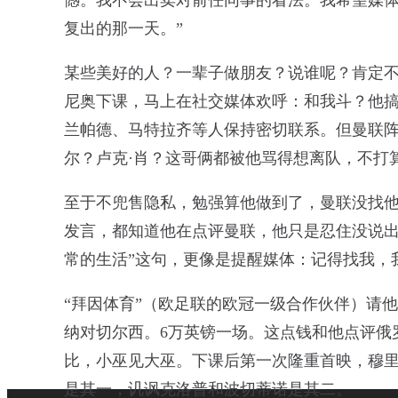
憾。我不会出卖对前任同事的看法。我希望媒
复出的那一天。”
某些美好的人？一辈子做朋友？说谁呢？肯定
尼奥下课，马上在社交媒体欢呼：和我斗？他搞
兰帕德、马特拉齐等人保持密切联系。但曼联阵
尔？卢克·肖？这哥俩都被他骂得想离队，不打
至于不兜售隐私，勉强算他做到了，曼联没找
发言，都知道他在点评曼联，他只是忍住没说出
常的生活”这句，更像是提醒媒体：记得找我，
“拜因体育”（欧足联的欧冠一级合作伙伴）请
纳对切尔西。6万英镑一场。这点钱和他点评俄罗
比，小巫见大巫。下课后第一次隆重首映，穆
是其一，讥讽克洛普和波切蒂诺是其二。