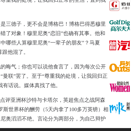
体尊重我的处境，让我回归正常的生活，直到我
不是三德子，更不会是博格巴！博格巴得悉穆里
错了对象！穆里尼奥“恋旧”也确有其事。他和
中哪些人算穆里尼奥“一辈子的朋友”？马夏
算跟他混了。
他的晦气；你也可以说他食言了，因为每次公开
“曼联”罢了。至于“尊重我的处境，让我回归正
我有话说。媒体真找了他。
他点评亚洲杯沙特与卡塔尔，英超焦点之战阿森
斯世界杯的酬劳（5天内拿了100多万英镑）相
里尼奥滔滔不绝。言论分为两部分，为自己辩护