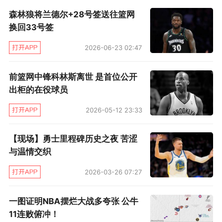
的两个人。”
森林狼将兰德尔+28号签送往篮网
换回33号签
离职之前，阿特金森曾表示，球权的分配是篮网
队必须要解决的一大难题。但是考虑到丁威迪和
2026-06-23 02:47
勒韦尔此前能够与高占用率的拉塞尔共存，这并
前篮网中锋科林斯离世 是首位公开
非是一个不可逾越的天堑。但是客观的事实却抵
出柜的在役球员
消满足主观的排斥，欧文对前场厚度不足的暗
2026-05-12 23:33
示，让阿特金斯的阵容球权配置实验直接夭折。
【现场】勇士里程碑历史之夜 苦涩
除此之外，根据多位消息人士透露，如果篮网队
与温情交织
寻求交易，优秀的年轻中锋阿伦或许也无法幸
2026-03-26 07:27
免。包括魔术前锋阿隆·戈登以及老鹰队的约翰·柯
林斯都曾进入外界的讨论范围内。“谁将会是另一
一图证明NBA摆烂大战多夸张 公牛
支愿意通过交易对阵容进行颠覆性改变的球队
11连败俯冲！