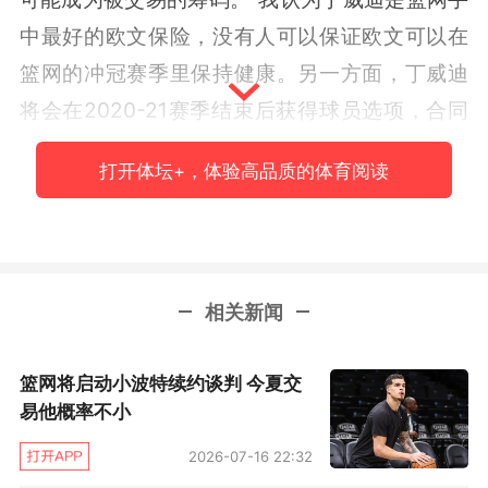
中最好的欧文保险，没有人可以保证欧文可以在
篮网的冲冠赛季里保持健康。另一方面，丁威迪
将会在2020-21赛季结束后获得球员选项，合同
时间已经不多，很有可能会选择跳出。篮网有机
打开体坛+，体验高品质的体育阅读
会在12月与他完成续约，但是他们很难在两个后
场身上一年投入超过5000万美元。”
“丁威迪展现出了自己足以在这个联盟中胜任首
相关新闻
发，在控球后卫中，他或许排不进前十，但是绝
对是10到15名的行列。我认为勒韦尔依然有进步
篮网将启动小波特续约谈判 今夏交
空间，他的合同性价比也很高，所以勒韦尔的交
易他概率不小
易价值要比丁威迪更高。”马克斯说道：“如果你
2026-07-16 22:32
想要升级阵容，勒韦尔和丁威迪几乎是必须要走