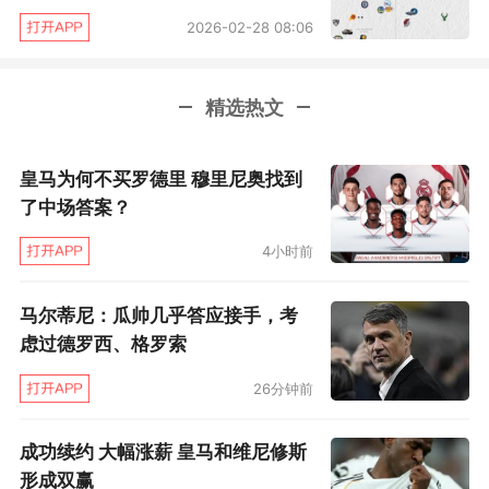
呢？或许是费城？我不知道，大家也只能静待事
2026-02-28 08:06
情的发生。”马克斯说道。
在阿特金森离开篮网之前，因为糟糕的竞技状
精选热文
态，阿伦的首发地位已经逐渐不保。而在代理主
皇马为何不买罗德里 穆里尼奥找到
帅雅克•沃恩接过球队教鞭之后，他所做出的第一
了中场答案？
个阵容变动，就是用小乔丹代替阿伦，出任球队
的首发中锋。除了小乔丹之外，新秀克拉克斯顿
4小时前
甚至是存在出任五小中锋可能的杜兰特，都有可
马尔蒂尼：瓜帅几乎答应接手，考
能来挑战阿伦首发中锋的位置。在拥有后三位球
虑过德罗西、格罗索
员，多达三种配置选择的情况下，阿伦很有可能
26分钟前
成为被交易牺牲的那一个。
成功续约 大幅涨薪 皇马和维尼修斯
形成双赢