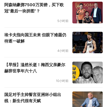
阿森纳豪掷7500万英镑，买下欧
冠“最后一块拼图”？
5小时前
埃卡夫指向国王未来 但眼下难题仍
待逐一破解
4小时前
【早报】溘然长逝！梅西父亲豪尔
赫辞世享年六十八
10小时前
国足对手主帅誓言亚洲杯小组出
线：新生代很有天赋