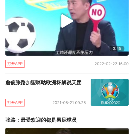
万人，西班牙德国都是几十万至百万人踢球，中
国最大问题就是踢球的孩子太少，你不踢没有实
战体验怎么能学好足球啊。”
“其次，孩子们接触足球的氛围太差，除了国家队
3:45
中超中甲，国内就没有什么联赛了，西班牙多少
级联赛？英国多少级联赛？人家一个村一个镇都
2022-02-22 16:00
有联赛，一到周末一家人就去看球，踢几脚玩
詹俊张路加盟咪咕欧洲杯解说天团
玩，我们要是有这种氛围的熏陶，还愁足球差
吗？”张路表示，国际足联调查后也称，一个国家
2021-05-21 09:25
要搞好足球最重要的就是足球传统，“如果我们有
这样的足球传统，我相信我们国家孩子踢球能力
张路：最受欢迎的都是男足球员
也不会比他们差。”