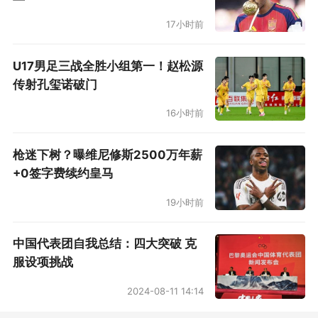
17小时前
U17男足三战全胜小组第一！赵松源
传射孔玺诺破门
16小时前
枪迷下树？曝维尼修斯2500万年薪
+0签字费续约皇马
19小时前
中国代表团自我总结：四大突破 克
服设项挑战
2024-08-11 14:14