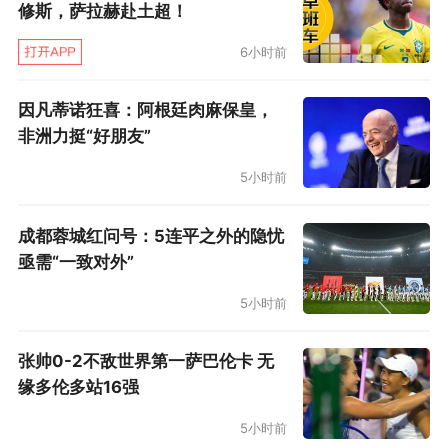
修斯，萨拉赫赴土超！
6小时前
因凡蒂诺狂喜：阿根廷肉麻保皇，
非洲力挺“好朋友”
5小时前
成都蓉城红问号：5连平之外的隐忧
亟需“一致对外”
5小时前
张帅0-2不敌世界第一萨巴伦卡 无
缘多伦多站16强
5小时前