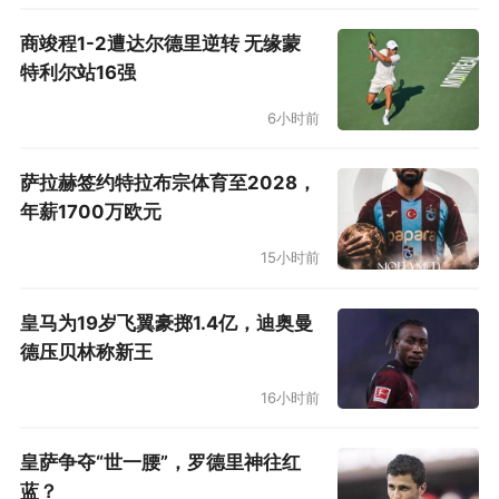
商竣程1-2遭达尔德里逆转 无缘蒙
特利尔站16强
6小时前
萨拉赫签约特拉布宗体育至2028，
年薪1700万欧元
15小时前
皇马为19岁飞翼豪掷1.4亿，迪奥曼
德压贝林称新王
16小时前
皇萨争夺“世一腰”，罗德里神往红
蓝？