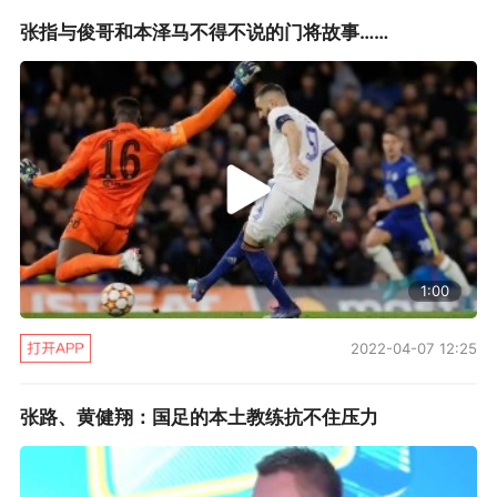
“所以结合实战、快速实战多变化的情况下不会运
张指与俊哥和本泽马不得不说的门将故事……
用技术，是中国球员通病。我们训练中的一个很
大问题就是这个。当时沈祥福教练去西班牙，跟
塞维利亚热身赛，踢完了问球员们怎么样，回答
说：“简直没法踢，也没看他们怎么跑，就是抢不
到球”。结果最后还跟西班牙当地小镇的足球队踢
了一场才勉强赢了1比0。”
1:00
有网友认为西班牙孩子所处环境与中国孩子不一
样，看的比赛质量也不同，对此，张路并不认
2022-04-07 12:25
同，“中国还是看到的示范还少吗？全世界没哪个
国家可以免费看英超、西甲的。国外的还是从小
张路、黄健翔：国足的本土教练抗不住压力
就踢，中国孩子只是看不踢，你得踢啊，不踢怎
么会啊。中国每年能够保持长期踢球的孩子就一