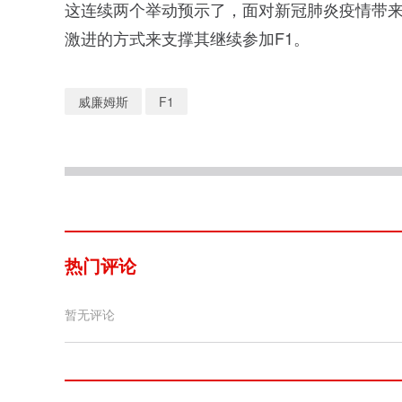
这连续两个举动预示了，面对新冠肺炎疫情带
激进的方式来支撑其继续参加F1。
威廉姆斯
F1
热门评论
暂无评论