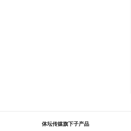
体坛传媒旗下子产品