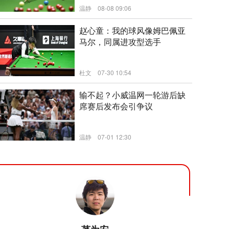
温静
08-08 09:06
新闻
​赵心童：我的球风像姆巴佩亚
马尔，同属进攻型选手
杜文
07-30 10:54
新闻
输不起？小威温网一轮游后缺
席赛后发布会引争议
温静
07-01 12:30
新闻