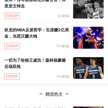
里发文悼念
5小时前
狄龙的NBA反派哲学：生涯赚2亿美
金，当恶汉赚大钱
17小时前
一切为了给狼王减负！森林狼豪赌
后场双枪
17小时前
精选热文