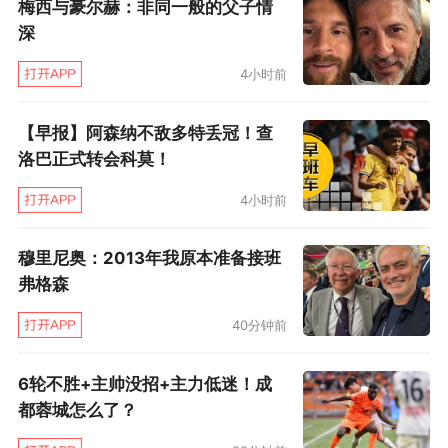
梅西与豪尔赫：非同一般的父子情
深
4小时前
【早报】阿森纳不敌多特丢冠！查
洛巴正式转会科莫！
4小时前
穆里尼奥：2013年我原本准备接班
弗格森
40分钟前
6轮不胜+主帅没招+主力低迷！成
都蓉城怎么了？