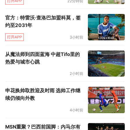
22分钟前
官方：特雷沃·查洛巴加盟科莫，签
约至2031年
3小时前
从魔法师到四面蓝海 中超Tifo里的
热爱与城市心跳
2小时前
申花换帅取胜迎及时雨 选帅工作继
续仍倾向外教
4小时前
MSN重聚？巴西前国脚：内马尔有