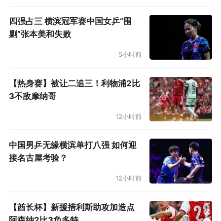
四强占三 横滨冠军赛中国女乒“围
剿”张本美和失败
5小时前
【热身赛】被让二追三！利物浦2比
3不敌摩纳哥
12小时前
中国男乒无缘横滨单打八强 如何迎
接名古屋考验？
12小时前
【酋长杯】新援措利斯助攻加造点
阿森纳2比3负多特