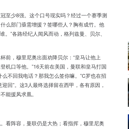
冠至少8强。这个口号现实吗？经过一个赛季测
，什么部门亟需增援？签哪些人？胸有成竹。他
要谁。”各路经纪人闻风而动，格列兹曼、贝尔、
杯前，穆里尼奥出面劝降贝尔：“皇马让他上
登机口等他。”16天前在美国，曼联和皇马打国
什么不回我电话？那我怎么签你嘛。”C罗也在招
意迎回”。这3人最终选择留在西甲，各有原因，
并不能援凤求凰。
气。看阵容，曼联仍是大热；看指挥，穆里尼奥