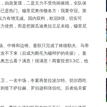
急，由急复缓，二是主力不受伤病摧残，全队保
联已是热门。穆里尼奥传檄各方：我要夺冠。第
，实力有增无减。国内双料，欧冠8强，切实可
实力使然，而是把握瓜迪奥拉立足未稳，穆里尼
场、中锋和边锋。曼联只完成了林德勒夫、马蒂
直攻不下来（后成为鹅毛为穆辩护的依据）。曼
奥怎么看？满意！很满意！两窗投资3.3亿，他
边卫，一名中场，冬窗再签拉波尔特。切尔西吃
浦则签下萨拉赫、罗伯逊和张伯伦。后者临关窗