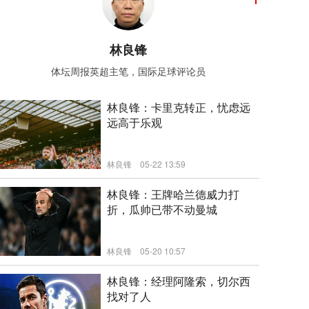
林良锋
体坛周报英超主笔，国际足球评论员
林良锋：卡里克转正，忧虑远
远高于乐观
林良锋
05-22 13:59
林良锋：王牌哈兰德威力打
折，瓜帅已带不动曼城
新闻
林良锋
05-20 10:57
新闻
林良锋：经理阿隆索，切尔西
找对了人