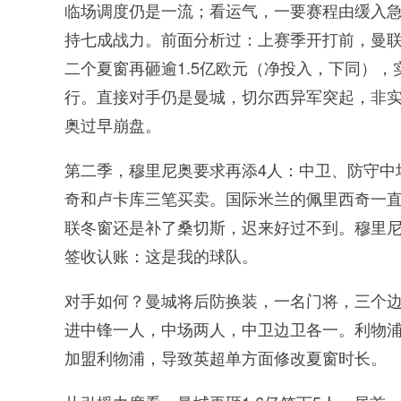
临场调度仍是一流；看运气，一要赛程由缓入
持七成战力。前面分析过：上赛季开打前，曼
二个夏窗再砸逾1.5亿欧元（净投入，下同）
行。直接对手仍是曼城，切尔西异军突起，非
奥过早崩盘。
第二季，穆里尼奥要求再添4人：中卫、防守中
奇和卢卡库三笔买卖。国际米兰的佩里西奇一
联冬窗还是补了桑切斯，迟来好过不到。穆里尼
签收认账：这是我的球队。
对手如何？曼城将后防换装，一名门将，三个
进中锋一人，中场两人，中卫边卫各一。利物
加盟利物浦，导致英超单方面修改夏窗时长。