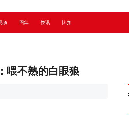
视频
图集
快讯
比赛
）：喂不熟的白眼狼