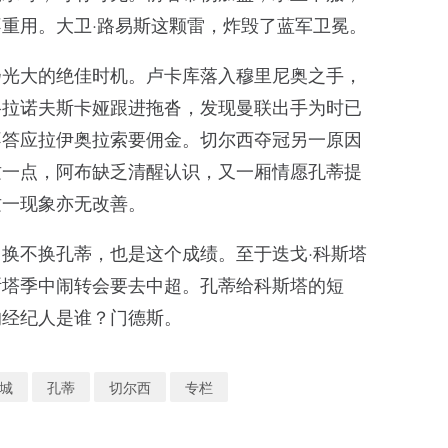
重用。大卫·路易斯这颗雷，炸毁了蓝军卫冕。
扬光大的绝佳时机。卢卡库落入穆里尼奥之手，
格拉诺夫斯卡娅跟进拖沓，发现曼联出手为时已
不答应拉伊奥拉索要佣金。切尔西夺冠另一原因
这一点，阿布缺乏清醒认识，又一厢情愿孔蒂提
这一现象亦无改善。
换不换孔蒂，也是这个成绩。至于迭戈·科斯塔
斯塔季中闹转会要去中超。孔蒂给科斯塔的短
的经纪人是谁？门德斯。
城
孔蒂
切尔西
专栏