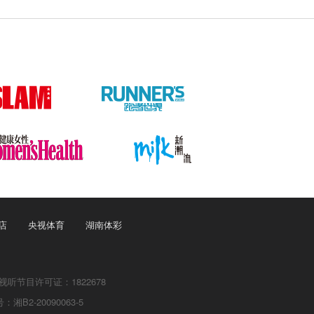
店
央视体育
湖南体彩
听节目许可证：1822678
：湘B2-20090063-5