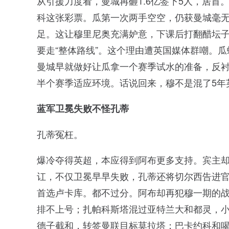
从引援力度看，曼城再砸1.6亿签下5人，居
科这张彩票。瓜第一次两手空空，仍获曼城毫
足。这让穆里尼奥充满妒意，下课后打翻醋坛子
要走“整体路线”。这个理由遭英国媒体群嘲。
曼城早就做好让瓜拿一个赛季试水的准备，反
半个赛季适应环境。话说回来，穆不是混了5年
蓝军卫冕失败不怪孔蒂
孔蒂冤枉。
爆冷夺得英超，本应得到阿布更多支持。宾主
讧，不仅卫冕早早失败，孔蒂还将切尔西告进
首选卢卡库。都不过分。阿布却再犯穆一期的
排不上号；扎帕科斯塔混过亚特兰大和都灵，
德子截和，转签曼联目标莫拉塔；巴卡约科和