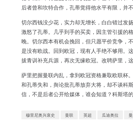
后者曾和坎特合作，孔蒂觉得他水平有限，并不
切尔西钱没少花，实力却无增长，白白错过发
激怒了孔蒂。几乎到手的买卖，因主管引援的
晚。切尔西本有机会挽回，但只愿平价竞争，
是没有欧战。回到欧冠，现有人手绝不够用。
拔青训补充兵源，再次无缘欧冠。改聘萨里，
萨里把握曼联内乱，拿到欧冠资格兼取欧联杯。
和孔蒂失和，舆论批孔蒂放弃大将，却不谈科
信，不是后者公开给媒体，谁会知道？科斯塔
穆里尼奥兴衰史
曼联
英超
瓜迪奥拉
曼