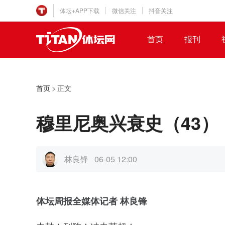
体坛+APP下载
微信关注
抖音关注
首页
报刊
首页
>
正文
穆里尼奥兴衰史（43
林良锋
06-05 12:00
体坛周报全媒体记者 林良锋