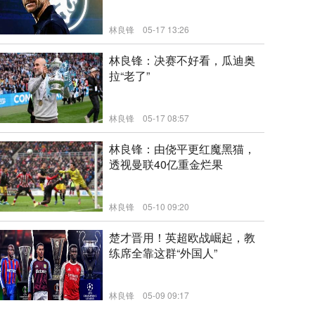
林良锋
05-17 13:26
新闻
林良锋：决赛不好看，瓜迪奥
拉“老了”
林良锋
05-17 08:57
新闻
林良锋：由侥平更红魔黑猫，
透视曼联40亿重金烂果
林良锋
05-10 09:20
新闻
楚才晋用！英超欧战崛起，教
练席全靠这群“外国人”
林良锋
05-09 09:17
新闻