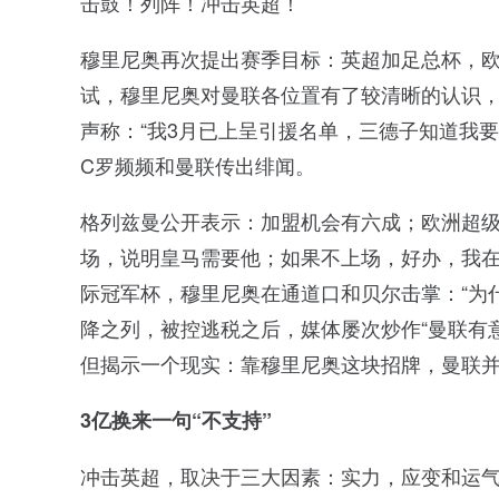
击鼓！列阵！冲击英超！
穆里尼奥再次提出赛季目标：英超加足总杯，欧
试，穆里尼奥对曼联各位置有了较清晰的认识
声称：“我3月已上呈引援名单，三德子知道我
C罗频频和曼联传出绯闻。
格列兹曼公开表示：加盟机会有六成；欧洲超级
场，说明皇马需要他；如果不上场，好办，我在
际冠军杯，穆里尼奥在通道口和贝尔击掌：“为
降之列，被控逃税之后，媒体屡次炒作“曼联有
但揭示一个现实：靠穆里尼奥这块招牌，曼联
3亿换来一句“不支持”
冲击英超，取决于三大因素：实力，应变和运