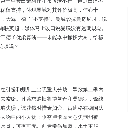
首。第一季验出诺利托和布拉沃不行，但刮出津琴
无保留支持，体现曼城对其评价极高，信心十
，大骂三德子“不支持”。曼城炒掉曼奇尼时，说
瓜蝉联英超，媒体马上改口说曼联没有远期规划。
衬三德子优柔寡断——未能季中撤换大厨，给穆
英超吗？
却在引援和规划上出现重大分歧，导致第二季内
官去索赔。孔蒂求购旧将博努奇和桑德罗，锋线
战略失误，该花钱时惜金如命。吕迪格在德国队
小人物中的小人物；争夺卢卡库大意失荆州被三
喝水哥，可有可无。前者带伤加盟，水土不服；