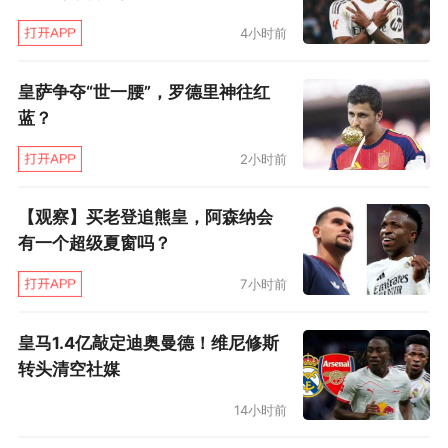
4小时前
皇萨争夺“世一腰”，罗德里神往红
蓝？
2小时前
【观察】买老登追熊皇，阿森纳会
有一个超级夏窗吗？
7小时前
皇马1.4亿敲定迪奥曼德！维尼修斯
转头清空社媒
14小时前