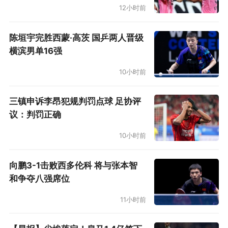
12小时前
陈垣宇完胜西蒙·高茨 国乒两人晋级
横滨男单16强
10小时前
三镇申诉李昂犯规判罚点球 足协评
议：判罚正确
10小时前
向鹏3-1击败西多伦科 将与张本智
和争夺八强席位
11小时前