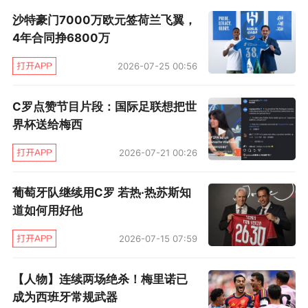
沙特豪门7000万欧元签荷兰飞翼，
务问题。如此局面之下，出售扎尼奥洛可以一定
4年合同挣6800万
程度缓解俱乐部的财政危机。
2026-07-25 00:56
追求扎尼奥洛的自然不止尤文一家，但对年轻的
扎尼奥洛来说，现在就出国加盟其它豪门有些为
C罗点赞节目片段：国际足联想把世
界杯送给梅西
时尚早，先在意大利最顶尖球队历练一番也许是
更好的选择。而尤文目前的态度也非常明确，他
2026-07-21 00:26
们希望用贝尔纳代斯基作为筹码和罗马进行交
葡萄牙队继续用C罗 若热·热苏斯知
易。当然，罗马要的是现钱，据悉已经明确拒绝
道如何用好他
了尤文的这一提议，而贝尔纳代斯基本人其实也
2026-07-15 07:59
不希望离开尤文。
【人物】连续两场绝杀！梅里诺已
在罗马眼中，扎尼奥洛如今的身价至少是6000万
成为西班牙常规武器
欧元，这也是去年他们的定价，但因为伤病和疫