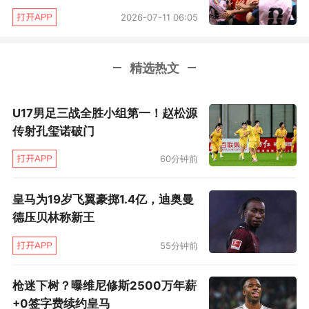
2026-07-11 06:05
情等一系列问题的影响，尤文觉得扎尼奥洛目前
的价格不会超过4000万。但其实尤文并不着急，
急的是急于解决财务问题的罗马，那么，出售扎
精选热文
尼奥洛也就是迟早的事。
U17男足三战全胜小组第一！赵松源
传射孔玺诺破门
60分钟前
皇马为19岁飞翼豪掷1.4亿，迪奥曼
德压贝林称新王
55分钟前
枪迷下树？曝维尼修斯2500万年薪
+0签字费续约皇马