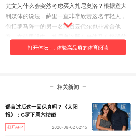
尤文为什么会突然考虑买入扎尼奥洛？根据意大
利媒体的说法，萨里一直非常欣赏这名年轻人，
包括罗马阵中的另一名球员云代尔也非常合他
意。在萨里眼中，扎尼奥洛既有身体又有极强的
战术执行力，他插上、传球的能力，以及禁区外
打开体坛+，体验高品质的体育阅读
的远射能力都是尤文所欠缺的。此前萨里曾希望
赫迪拉和拉姆塞能扮演这样的角色，但两人总是
受伤病困扰，找一个更年轻且是意大利户口本的
相关新闻
球员会是不错的选择。
另一方面，其实罗马现在也在考虑出售扎尼奥
谣言过后这一回保真吗？《太阳
洛，原因？还不是钱，目前罗马的转让出现了问
报》：C罗下周六结婚
题，丹·弗莱德金始终没有完成对球队的收购，这
2026-08-02 02:45
让俱乐部的现任领导层必须要考虑后手，解决债