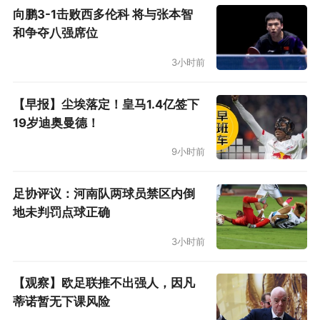
向鹏3-1击败西多伦科 将与张本智
和争夺八强席位
3小时前
【早报】尘埃落定！皇马1.4亿签下
19岁迪奥曼德！
9小时前
足协评议：河南队两球员禁区内倒
地未判罚点球正确
3小时前
【观察】欧足联推不出强人，因凡
蒂诺暂无下课风险