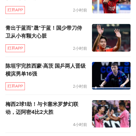
的复出，后者在赛季中期刚刚才加盟球队。
2小时前
在这次的全球疫情下，几乎所有国家的职业联赛
青出于蓝而“晟”于蓝！国少带刀侍
都受到了影响，而在那些已经重启的职业联赛
卫从小有颗大心脏
中，均是全部球队集体复赛，至多像德乙的德累
2小时前
斯顿因为有球员感染新冠而被隔离两周后才和其
他球队一起复赛，但像NBA这样部分球队复赛部
陈垣宇完胜西蒙·高茨 国乒两人晋级
横滨男单16强
分球队直接放假的情况还是不存在的，这样的做
法显然存在一丝的不公平，因此接下来的一段时
2小时前
间，相信联盟要为这8支球队好好想想对策了。
梅西2球1助！与卡塞米罗梦幻联
动，迈阿密4比2大胜
4小时前