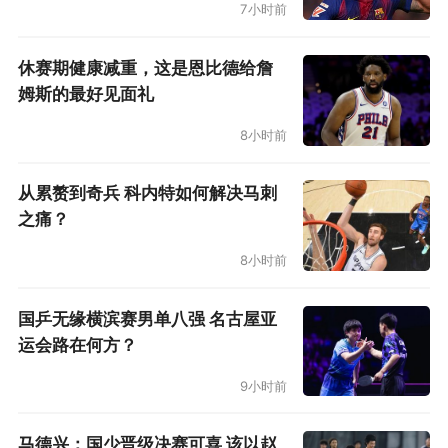
7小时前
休赛期健康减重，这是恩比德给詹
姆斯的最好见面礼
8小时前
从累赘到奇兵 科内特如何解决马刺
之痛？
8小时前
国乒无缘横滨赛男单八强 名古屋亚
运会路在何方？
9小时前
马德兴：国少晋级决赛可喜 该以赵