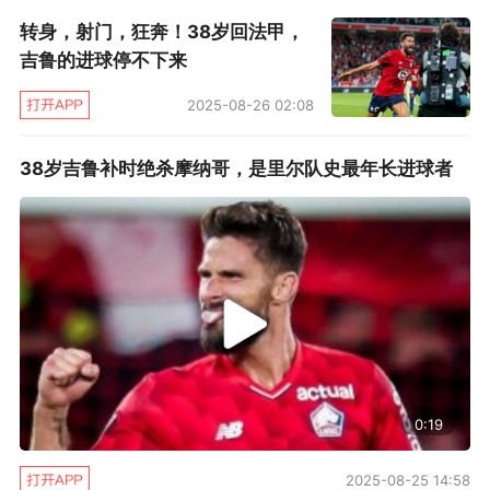
转身，射门，狂奔！38岁回法甲，
的传中倒地捅射破门，将比分扮为1比1。法国前
吉鲁的进球停不下来
锋在近6场首发的联赛中全部进球，这也是他本周
在双线为切尔西攻进的第5粒进球。
2025-08-26 02:08
不过进球后的切尔西同样立刻折损了一员大将，
38岁吉鲁补时绝杀摩纳哥，是里尔队史最年长进球者
开场表现出色的齐耶赫在第30分钟因伤被普利希
奇换下。兰帕德赛后透露齐耶赫的问题出在腿筋
上：“他感觉无法再坚持下去，我们得在未来几天
才能具体评估他的伤情。”
第61分钟，芒特在右侧开出角球，祖马高高跃起
头球攻门，帮助切尔西将比分反超为2比1。两队
0:19
的对攻也在随后逐渐拉开距离，蓝军主动让出了
2025-08-25 14:58
一定的控球权，导致利兹最终的控球比达到了