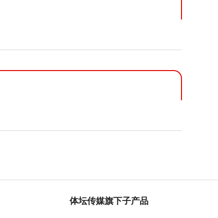
体坛传媒旗下子产品