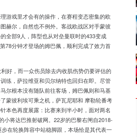
经理游戏里才会有的操作，在赛程变态密集的欧
的图赫尔，自然也不例外。客战欧战区对手蒙彼
的全部9人，阵型也从对垒曼联时的433变成
还让第78分钟才登场的姆巴佩，顺利完成了效力首
大利好，而一众伤员除去内收肌伤势仍要评估的
全训练，萨拉维亚和贝尔纳特也回归在即。尽管
内马尔根本没有随队前往客场，姆巴佩则和马基
给了蒙彼利埃可乘之机，萨瓦尼耶和
摩勒轮番考
神针本色再度展露：比赛来到半小时，面对两名
小将达巴推射破网。22岁的巴黎右闸自2018-
，逐步在轮换阵容中站稳脚跟，本场恰是其代表一