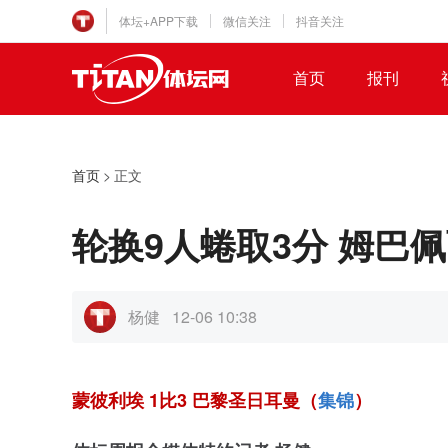
体坛+APP下载
微信关注
抖音关注
首页
报刊
首页
>
正文
轮换9人蜷取3分 姆巴
杨健
12-06 10:38
蒙彼利埃 1比3 巴黎圣日耳曼（
集锦
）