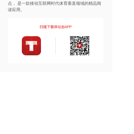
点， 是一款移动互联网时代体育垂直领域的精品阅
读应用。