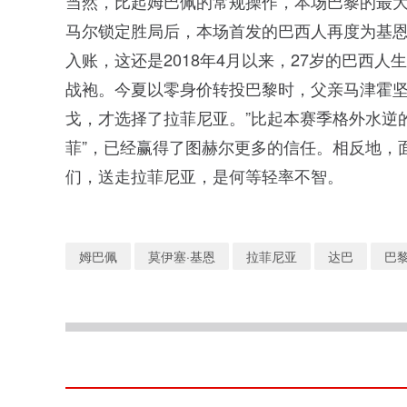
当然，比起姆巴佩的常规操作，本场巴黎的最大
马尔锁定胜局后，本场首发的巴西人再度为基
入账，这还是2018年4月以来，27岁的巴西
战袍。今夏以零身价转投巴黎时，父亲马津霍坚
戈，才选择了拉菲尼亚。”比起本赛季格外水逆
菲”，已经赢得了图赫尔更多的信任。相反地，
们，送走拉菲尼亚，是何等轻率不智。
姆巴佩
莫伊塞·基恩
拉菲尼亚
达巴
巴