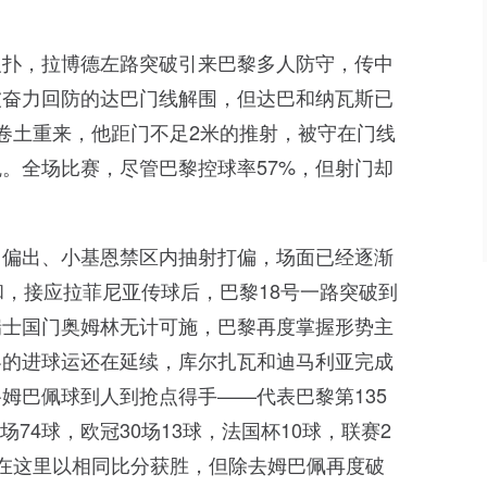
反扑，拉博德左路突破引来巴黎多人防守，传中
被奋力回防的达巴门线解围，但达巴和纳瓦斯已
卷土重来，他距门不足2米的推射，被守在门线
。全场比赛，尽管巴黎控球率57%，但射门却
刀偏出、小基恩禁区内抽射打偏，场面已经逐渐
和，接应拉菲尼亚传球后，巴黎18号一路突破到
瑞士国门奥姆林无计可施，巴黎再度掌握形势主
黎的进球运还在延续，库尔扎瓦和迪马利亚完成
姆巴佩球到人到抢点得手——代表巴黎第135
场74球，欧冠30场13球，法国杯10球，联赛2
在这里以相同比分获胜，但除去姆巴佩再度破