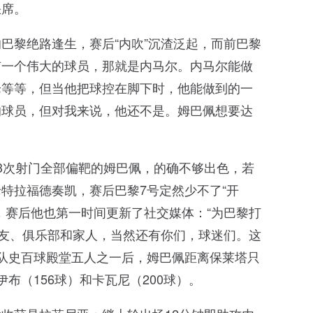
缺席。
巴黎绝路逢生，赛后“内吹”沉渣泛起，而前巴黎
只有一个伟大的球员，那就是内马尔。内马尔能做
论等等，但当他把球控在脚下时，他能做到的一
的球员，但对我来说，他还不是。姆巴佩想要达
3次射门全部偏靶的姆巴佩，的确不够出色，若
特拉福德奏凯，赛后巴黎7号定然少不了“开
，赛后他也第一时间更新了社交媒体：“为巴黎打
队友、俱乐部和家人，当然还有你们，球迷们。这
为队史百球殿堂五人之一后，姆巴佩距离保莱塔只
布（156球）和卡瓦尼（200球）。