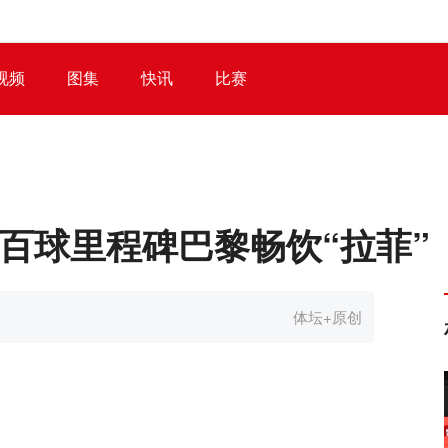
视频
图集
快讯
比赛
佩百球里程碑巴黎畅饮“拉菲”
体坛+原创