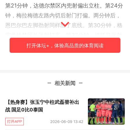
第21分钟，达德尔禁区内兜射偏出立柱。第24分
钟，梅拉梅德左路内切后射门打偏。两分钟后，
恩巴尔巴左脚劲射同样出了底线。第30分钟，格
雷戈拉禁区外远射打高。第37分钟，德托马远射
被对方门将托出横梁，上半场西班牙人0比0希洪
打开体坛+，体验高品质的体育阅读
竞技。
第54分钟，希洪竞技角球开到禁区被解围，艾托
迎球直接抽射高出横梁。第57分钟，西班牙人获
相关新闻
得前场任意球，恩巴尔巴主罚直接射门，萨乌尔-
加西亚头球解围。第64分钟，恩巴尔巴远射打
【热身赛】张玉宁中柱武磊替补出
偏。第75分钟，武磊替补登场换下梅拉梅德。第
战 国足0比0泰国
86分钟，德托马斯传中，武磊头球攻门被对方门
2026-06-09 13:42
将抱住。