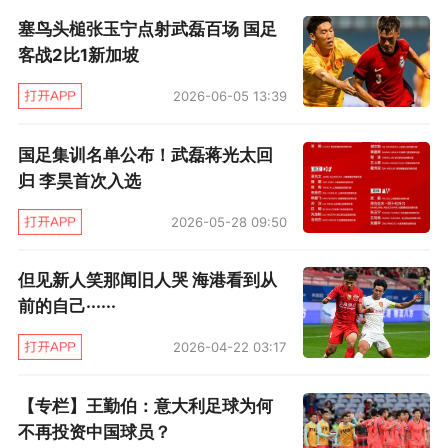
塞鸟头槌张玉宁点射武磊百场 国足
第88分钟，迭戈-洛佩斯后场长传，武磊头球摆
客战2比1新加坡
渡，德托马斯传给普阿多，后者停球太大，前插
2026-06-05 13:39
到禁区的武磊面对门将推射破门，西班牙人1比
0。
国足集训名单公布！武磊蒋光太回
归 李昊首次入选
伤停补时第6分钟，武磊在本方底线附近逼抢成
2026-05-28 09:50
功，带球推进后向前场送出精准斜塞，达德尔带
球突入禁区面对空门将球打进，最终西班牙人2比
但见新人笑那闻旧人哭 海港看到从
0击败希洪竞技迎来三连胜。
前的自己······
2026-04-22 03:17
西班牙人出场阵容：13-迭戈-洛佩斯、27-奥斯
卡-希尔（60’2-米格隆）、6-尤易斯-洛佩斯、
【专栏】王勤伯：意大利足球为何
15-大卫-洛佩斯、3-佩德罗萨、20-凯迪-巴雷、
不再投资中国球员？