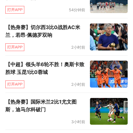
54分钟前
【热身赛】切尔西3比0战胜AC米
兰，若昂·佩德罗双响
2小时前
【中超】领头羊6轮不胜！奥斯卡致
胜球 玉昆1比0蓉城
2小时前
【热身赛】国际米兰2比1尤文图
斯，迪马尔科破门
3小时前