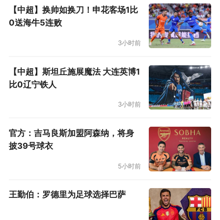
【中超】换帅如换刀！申花客场1比
0送海牛5连败
3小时前
【中超】斯坦丘施展魔法 大连英博1
比0辽宁铁人
3小时前
官方：吉马良斯加盟阿森纳，将身
披39号球衣
5小时前
王勤伯：罗德里为足球选择巴萨