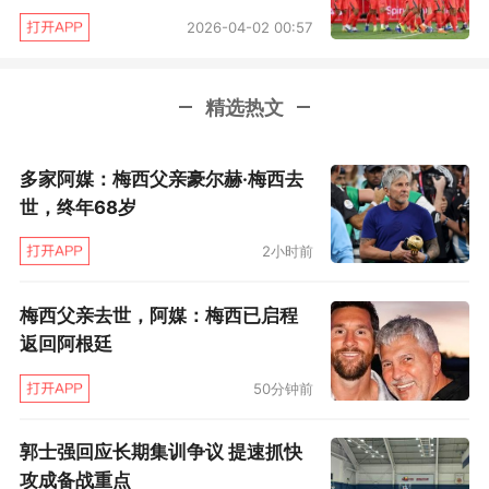
10-达德尔、14-梅伦多（60’9-普阿多）、33-梅
2026-04-02 00:57
拉梅德（75’7-武磊）、23-恩巴尔巴（90’26-洛
萨诺）、11-德托马斯；
精选热文
希洪竞技出场阵容：1-马里诺、37-罗萨斯、6-
多家阿媒：梅西父亲豪尔赫·梅西去
巴滨、5-博尔哈-洛佩斯、3-萨乌尔-加西亚、27
世，终年68岁
斯帕（55’10-卡莫拉）、16-格雷戈拉、18-哈维-
2小时前
弗伊戈、7-艾托（92’17-库米奇）、23-杜卡
（78’9-阿尔瓦罗）、19-马努-加西亚（8’22-佩
梅西父亲去世，阿媒：梅西已启程
雷斯）；
返回阿根廷
文/高雯
50分钟前
郭士强回应长期集训争议 提速抓快
攻成备战重点