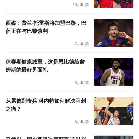
10小时前
西媒：费兰·托雷斯将加盟巴黎，巴
萨正在与巴黎谈判
7小时前
休赛期健康减重，这是恩比德给詹
姆斯的最好见面礼
8小时前
从累赘到奇兵 科内特如何解决马刺
之痛？
8小时前