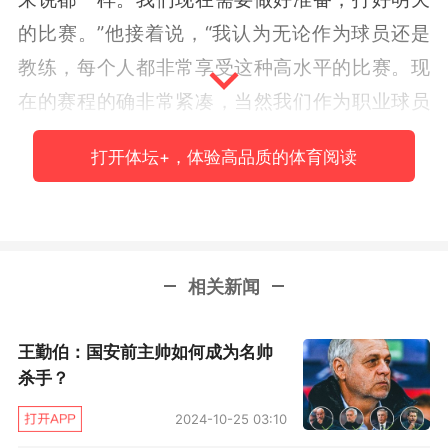
的比赛。”他接着说，“我认为无论作为球员还是
教练，每个人都非常享受这种高水平的比赛。现
在的赛程的确非常紧凑，当然我们作为职业球员
和教练都应该享受这样的比赛带给我们的挑战。
打开体坛+，体验高品质的体育阅读
所以，我认为这是我们的优势，因为我们是很有
好胜心的一支球队。当然，对于俱乐部来说，这
样特殊的赛制肯定都没经历过，所有人都还要适
应。”
相关新闻
目前，国安阵中的韩国外援金玟哉对于蔚山现代
王勤伯：国安前主帅如何成为名帅
这支球队算是非常了解。他说，“对于蔚山这支球
杀手？
队我还算比较了解，毕竟此前在K联赛有过多次交
2024-10-25 03:10
锋，对于他们球员的特点和攻击方式，我会和队