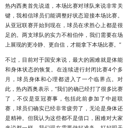
热内西奥首先说道，本场比赛对球队来说非常关
键，我相信球员们能调整好状态迎接本场比赛。
从亚冠联赛开始到现在，球员在求胜心上都是很
足的。两支球队的实力不相伯仲，我们需要在场
上展现的更冷静、更自信，才能拿下本场比赛。”
不过，目前对于国安来说，最大的困难就是体能
和身体状态的恢复。在连续进行封闭比赛4个多
月，球员身体和心理都进入了一个临界点。对
此，热内西奥表示，“我们的确已经打了很多比赛
了，不仅是亚冠赛事，包括此前参加了中超联
赛，球员们确实已经非常疲劳了，无论是身体还
是精神。但我认为这些都不是借口，困难对大家
来说都一样。我们现在需要做好准备，打好明天