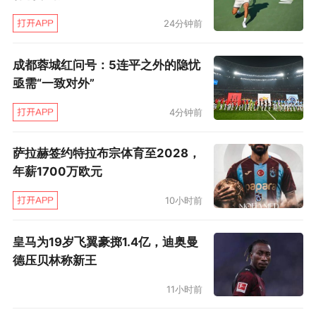
24分钟前
成都蓉城红问号：5连平之外的隐忧
亟需“一致对外”
4分钟前
萨拉赫签约特拉布宗体育至2028，
年薪1700万欧元
10小时前
皇马为19岁飞翼豪掷1.4亿，迪奥曼
德压贝林称新王
11小时前