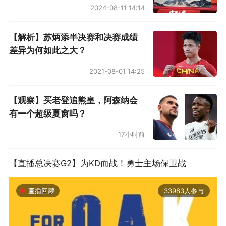
2024-08-11 14:14
【解析】苏炳添半决赛和决赛成绩
差异为何如此之大？
2021-08-01 14:25
【观察】买老登追熊皇，阿森纳会
有一个超级夏窗吗？
17小时前
【直播总决赛G2】为KD而战！勇士主场保卫战
33983人参与