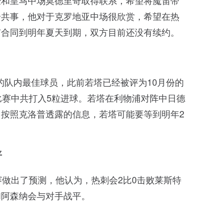
经和皇马中场莫德里奇取得联系，希望将魔笛带
奇共事，他对于克罗地亚中场很欣赏，希望在热
有合同到明年夏天到期，双方目前还没有续约。
的队内最佳球员，此前若塔已经被评为10月份的
比赛中共打入5粒进球。若塔在利物浦对阵中日德
按照克洛普透露的信息，若塔可能要等到明年2
平
赛做出了预测，他认为，热刺会2比0击败莱斯特
和阿森纳会与对手战平。