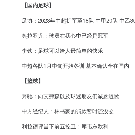
【国内足球】
足协：2023年中超扩军至18队 中甲20队 中乙3
奥拉罗尤：球员在我心中已经是冠军
李铁：足球可以给人最简单的快乐
中超各队1月中旬开始冬训 基本确认全在国内
【篮球】
奔驰：向艾弗森以及球迷朋友们诚恳道歉
中方经纪人：林书豪的罚款暂时还没交
利拉德评当下前五控卫：库韦东欧利