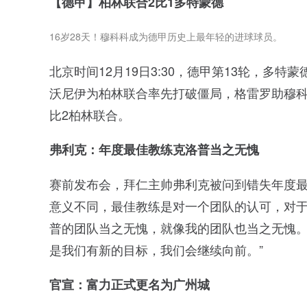
【德甲】柏林联合2比1多特蒙德
16岁28天！穆科科成为德甲历史上最年轻的进球球员。
北京时间12月19日3:30，德甲第13轮，多
沃尼伊为柏林联合率先打破僵局，格雷罗助穆科
比2柏林联合。
弗利克：年度最佳教练克洛普当之无愧
赛前发布会，拜仁主帅弗利克被问到错失年度最
意义不同，最佳教练是对一个团队的认可，对
普的团队当之无愧，就像我的团队也当之无愧
是我们有新的目标，我们会继续向前。”
官宣：富力正式更名为广州城