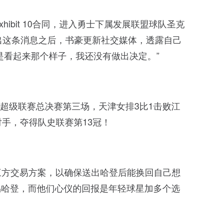
hibit 10合同，进入勇士下属发展联盟球队圣克
爆出这条消息之后，书豪更新社交媒体，透露自己
是看起来那个样子，我还没有做出决定。”
子排球超级联赛总决赛第三场，天津女排3比1击败江
手，夺得队史联赛第13冠！
三方交易方案，以确保送出哈登后能换回自己想
易哈登，而他们心仪的回报是年轻球星加多个选