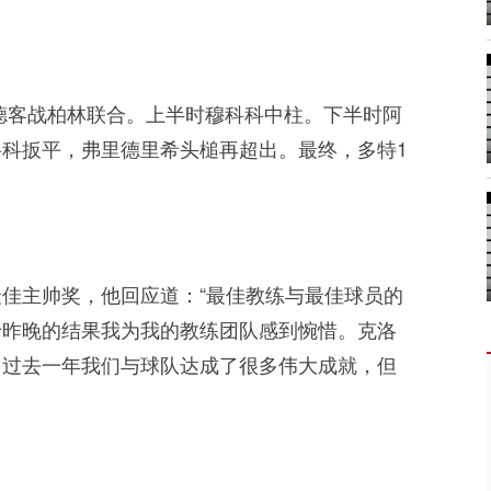
特蒙德客战柏林联合。上半时穆科科中柱。下半时阿
科扳平，弗里德里希头槌再超出。最终，多特1
佳主帅奖，他回应道：“最佳教练与最佳球员的
于昨晚的结果我为我的教练团队感到惋惜。克洛
。过去一年我们与球队达成了很多伟大成就，但