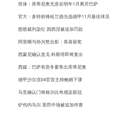
世体：库蒂尼奥无意在明年1月离开巴萨
官方：多特前锋哈兰德当选德甲11月最佳球员
怒喷裁判染红 因西涅被追加罚款
阿里晒与孙兴慜合影：恭喜获奖
西蒙尼确认迭戈·科斯塔即将复出
西媒：巴萨有意冬窗售出库蒂尼奥
德甲沙尔克04官宣主帅鲍姆下课
马竞确认门将格尔比奇感染新冠
铲伤内马尔 里昂中场被追加停赛