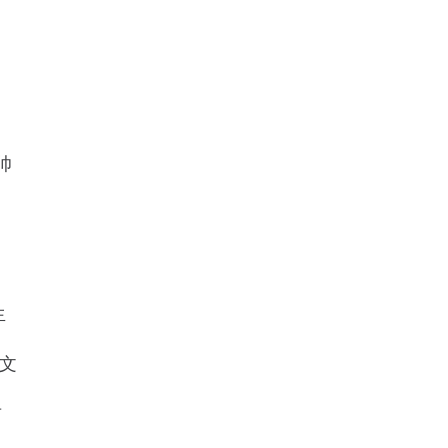
帅
生
文
吉