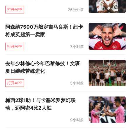
26分钟前
阿森纳7500万敲定吉马良斯！纽卡
将成英超第一卖家
7小时前
去年少林修心今年巴黎修技！文班
夏日继续苦练进化
5小时前
梅西2球1助！与卡塞米罗梦幻联
动，迈阿密4比2大胜
9小时前