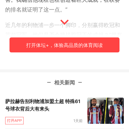
的排名就证明了这一点。”
近几年的利物浦一步一个脚印，分别赢得欧冠和
英超冠军。他们是否会挑战双冠王的成就？“很有
机会。”萨拉赫直言道，“去年我们在欧冠的运气
打开体坛+，体验高品质的体育阅读
不太好，今年我们希望在双线都有收获。”对于去
年击败自己的马竞，萨拉赫不想带着复仇情
绪：“要想夺冠，就得击败所有对手，谁都一
相关新闻
样。”而关于他和拉莫斯2018年的恩怨，他也表
示“都过去了”。
萨拉赫告别利物浦加盟土超 特殊61
作为来自西班牙的媒体，《阿斯》自然也会关注
号球衣背后大有来头
到萨拉赫的未来，尤其是加盟皇马或巴萨的可
1天前
能。萨拉赫说：“皇马和巴萨都是伟大的俱乐部，