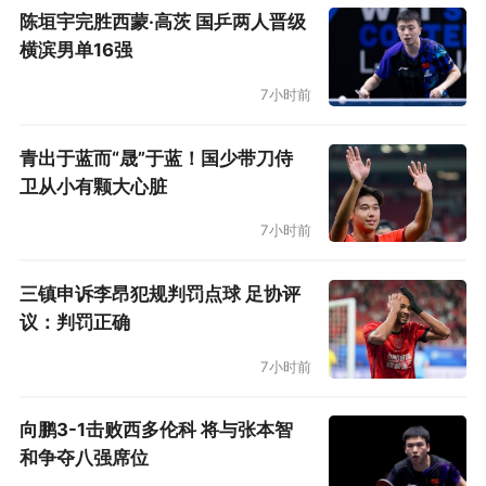
陈垣宇完胜西蒙·高茨 国乒两人晋级
横滨男单16强
7小时前
青出于蓝而“晟”于蓝！国少带刀侍
卫从小有颗大心脏
7小时前
三镇申诉李昂犯规判罚点球 足协评
议：判罚正确
7小时前
向鹏3-1击败西多伦科 将与张本智
和争夺八强席位