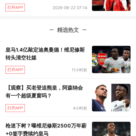
2026-06-22 07:14
精选热文
皇马1.4亿敲定迪奥曼德！维尼修斯
转头清空社媒
11小时前
【观察】买老登追熊皇，阿森纳会
有一个超级夏窗吗？
4小时前
枪迷下树？曝维尼修斯2500万年薪
+0签字费续约皇马