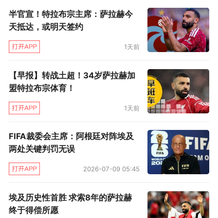
半官宣！特拉布宗主席：萨拉赫今
但我的未来谁说得好呢？现在我仍然聚焦在利物
天抵达，或明天签约
浦身上，希望帮助球队再次赢得联赛和欧冠冠
军。”会留在这里多久？萨拉赫笑着答道：“我不
1天前
清楚。这个问题太难回答了。我当然想在这里创
【早报】转战土超！34岁萨拉赫加
造所有的记录，不过我的未来掌握在俱乐部手
盟特拉布宗体育！
中。”
1天前
FIFA裁委会主席：阿根廷对阵埃及
两处关键判罚无误
2026-07-09 05:45
埃及历史性首胜 求索8年的萨拉赫
终于得偿所愿