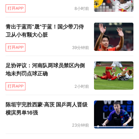
8小时前
青出于蓝而“晟”于蓝！国少带刀侍
卫从小有颗大心脏
39分钟前
足协评议：河南队两球员禁区内倒
地未判罚点球正确
2小时前
陈垣宇完胜西蒙·高茨 国乒两人晋级
横滨男单16强
23分钟前