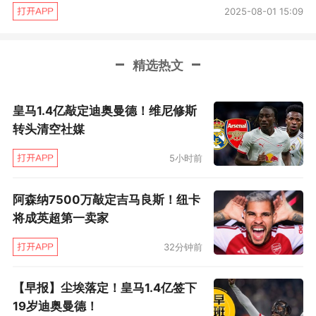
2025-08-01 15:09
精选热文
皇马1.4亿敲定迪奥曼德！维尼修斯
转头清空社媒
5小时前
阿森纳7500万敲定吉马良斯！纽卡
将成英超第一卖家
32分钟前
【早报】尘埃落定！皇马1.4亿签下
19岁迪奥曼德！