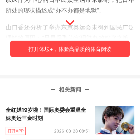
所处的现状描述成“办不办都是地狱”。
山口香还分析了举办东京奥运会未得到国民广泛
理解的原因：“只是采取为实现举办的权宜之策。
想不出有任何一点是顾及到国民安全的，与国民
打开体坛+，体验高品质的体育阅读
间存在很大的隔阂。”她苦闷地表示：“本想（为
奥运）加油鼓劲的人有很多，但却一直采取硬要
制造敌人的做法，令人感到遗憾。”
相关新闻
山口像还对作为疫情下举办奥运的意义被提出
的“体育的力量”感到格格不入，认为“肤浅”。对于
​全红婵19岁啦！国际奥委会重温全
近期也成为批评对象的运动员，她表示：“我认为
妹奥运三金时刻
（现在）是直面奥运的时期。如果说奥运有意义
2026-03-28 08:51
的话，希望怀着亲自去证明的气概，改变今后的