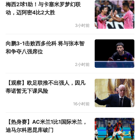
梅西2球1助！与卡塞米罗梦幻联
动，迈阿密4比2大胜
3小时前
向鹏3-1击败西多伦科 将与张本智
和争夺八强席位
2小时前
【观察】欧足联推不出强人，因凡
蒂诺暂无下课风险
16小时前
【热身赛】AC米兰1比1国际米兰，
迪马尔科恩昆库破门