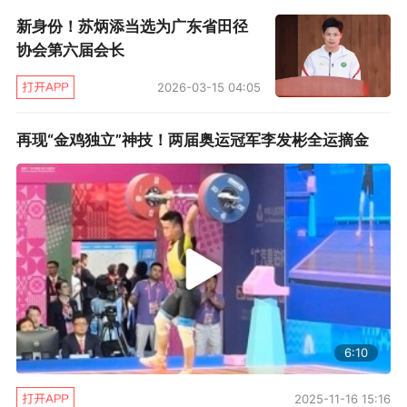
新身份！苏炳添当选为广东省田径
体育界。”
协会第六届会长
文/蜗壳
2026-03-15 04:05
再现“金鸡独立”神技！两届奥运冠军李发彬全运摘金
6:10
2025-11-16 15:16