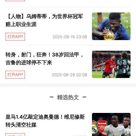
（2011至今）以来战绩最差的主教练。
【人物】乌姆蒂蒂，为世界杯冠军
赔上职业生涯
【9】法甲三连冠终结，法超杯八连冠终结。自
2012年来，大巴黎首度以无冠身份迎接全新赛
2025-09-15 23:06
季。
转身，射门，狂奔！38岁回法甲，
巴黎圣日耳曼阵容（433）：
纳瓦斯/阿什拉夫、
吉鲁的进球停不下来
克雷尔、金彭贝（81’库尔扎瓦）、迪亚洛/埃雷
2025-08-26 02:08
拉、达尼洛·佩雷拉、迪纳-埃比姆贝（71’维纳尔
杜姆）/德拉克斯勒、伊卡尔迪、卡利穆恩多
精选热文
（81’加尔比）
皇马1.4亿敲定迪奥曼德！维尼修斯
转头清空社媒