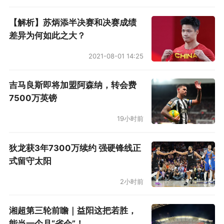
【解析】苏炳添半决赛和决赛成绩
差异为何如此之大？
2021-08-01 14:25
吉马良斯即将加盟阿森纳，转会费
7500万英镑
19小时前
狄龙获3年7300万续约 强硬锋线正
式留守太阳
2小时前
湘超第三轮前瞻｜益阳这把若胜，
能当一个月“省会”！