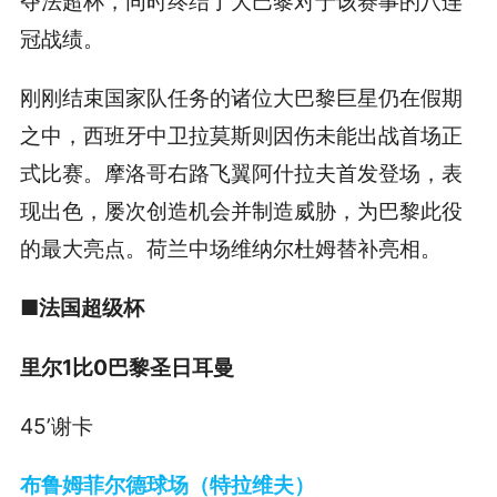
夺法超杯，同时终结了大巴黎对于该赛事的八连
冠战绩。
刚刚结束国家队任务的诸位大巴黎巨星仍在假期
之中，西班牙中卫拉莫斯则因伤未能出战首场正
式比赛。摩洛哥右路飞翼阿什拉夫首发登场，表
现出色，屡次创造机会并制造威胁，为巴黎此役
的最大亮点。荷兰中场维纳尔杜姆替补亮相。
■法国超级杯
里尔1比0巴黎圣日耳曼
45’谢卡
布鲁姆菲尔德球场（特拉维夫）