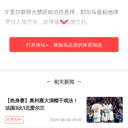
5’里尔获得大禁区前沿任意球，耶尔马兹贴地球
穿过人墙空当，皮球偏出右侧立柱。
36’阿什拉夫在右路连续考验里尔防线。大禁区线
打开体坛+，体验高品质的体育阅读
传中被雅尔丁抱住。
39’阿什拉夫似传似射，门线前的雅尔丁用双拳击
出皮球。
相关新闻
45’1比0 里尔前场左侧边线球，耶尔马兹大禁区
线上背身回敲，谢卡弧顶左侧迎球怒射。
【热身赛】奥利塞大演帽子戏法！
法国3比1北爱尔兰
70’维纳尔杜姆弧顶直塞，禁区内的伊卡尔迪左侧
2026-06-09 01:07
包抄破门，但越位在先进球无效。