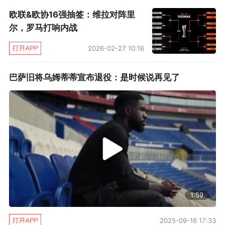
【数说】
欧联&欧协16强抽签：维拉对阵里
尔，罗马打响内战
【1】里尔队史首夺法国超级杯，终结巴黎圣日耳
2026-02-27 10:16
曼对该奖杯长达8年的连霸。
巴萨旧将乌姆蒂蒂宣布退役：是时候说再见了
【4】里尔在卡塔尔体育投资公司收购大巴黎以来
第4次在正式比赛中击败后者，仅次于里昂（6
次）。
【7】里尔成为第7支夺得法超杯的球队，另外6
支分别是大巴黎（10次）、里昂（7次）、波尔多
（2次）、马赛（2次）和南特（2次）。
1:59
【8】波切蒂诺执教巴黎圣日耳曼的35场比赛中
2025-09-16 17:33
输掉8场，败率22.9%，为大巴黎进入卡塔尔时代