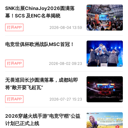
SNK出展ChinaJoy2026圆满落
局比赛，最终3：1带走RW侠获得胜利，这也是
幕！SCS 及ENC名单揭晓
MTG第二次战胜KPL的队伍，可以说MTG的实力
依旧在线。
2026-08-04 13:59
本日第二场比赛由武汉eStar对阵东莞Wz，虽然
电竞世俱杯欧洲战队MSC首冠！
东莞Wz做出了人员和位置上的调整，但依旧不敌
武汉eStar被零封抬走。
2026-08-02 09:23
回顾三局比赛，武汉eStar在对阵东莞Wz时展现
无畏巡回长沙圆满落幕，成都站即
出了绝对的实力差距，东莞Wz在场上可谓开局便
将“敞开耍飞起瓦”
逆风，三局比赛时长分别为：16分57秒、11分07
2026-07-27 15:23
秒、14分15秒，武汉eStar打出了碾压级别的表
2026穿越火线手游“电竞守稻”公益
现，虽然东莞Wz遗憾止步小组赛，不过对于他们
计划已正式上线
来说，能够走到小组赛依旧是个不错的成绩。