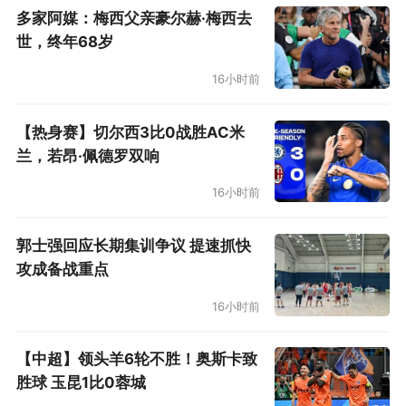
塔是业务水平有限还是为人阴险...
多家阿媒：梅西父亲豪尔赫·梅西去
世，终年68岁
事已至此，以拉波尔塔发布会的口风来看，梅西
16小时前
离队出现反转的可能性已经微乎其微了，巴萨无
论“走后门”还是“卖血卖肾”都行不通了，让人梅西
【热身赛】切尔西3比0战胜AC米
球迷有些悲愤的另一个消息是：据滨岩老师透
兰，若昂·佩德罗双响
漏，梅西和巴萨敲定合同第一年的年薪已经低至
16小时前
税后2000万欧，这已经不是巴萨的顶薪了，格列
兹曼的3000万欧级别要高于梅西，足见梅西的诚
郭士强回应长期集训争议 提速抓快
意和巴萨此前挖坑的昏庸...
攻成备战重点
16小时前
至于梅西的下家，大巴黎>曼城：
【中超】领头羊6轮不胜！奥斯卡致
首先，曼城的计划正在进行中，1亿敲定格里利
胜球 玉昆1比0蓉城
什，下一步是1亿+敲定凯恩；