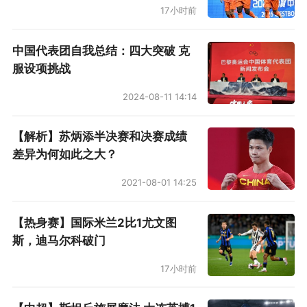
17小时前
其次，曼城的对工资的管理相对严格，队内大牌
云集，一旦梅西的到来引发工资攀比，曼城恐怕
中国代表团自我总结：四大突破 克
服设项挑战
也吃不消；
2024-08-11 14:14
最后，大巴黎方面，土豪洗白文化名片政策还在
实施，能够接下梅西税后3000万欧（跟内马尔相
【解析】苏炳添半决赛和决赛成绩
差异为何如此之大？
当）的年薪，而队内的工资结构虽在膨胀，但也
相对寡头，配角球员工资较低，暂时没有工资结
2021-08-01 14:25
构爆炸的风险。
【热身赛】国际米兰2比1尤文图
斯，迪马尔科破门
17小时前