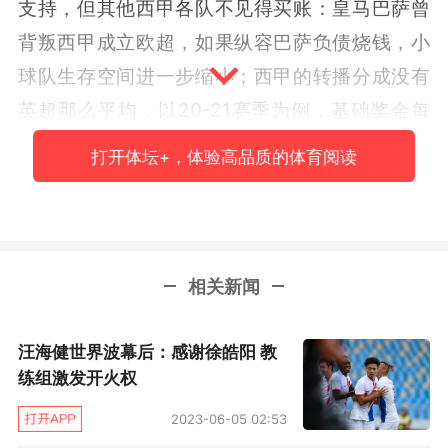
支持，但其他西甲各队不见得买账：皇马巴萨曾
背叛西甲成立欧超，如果纵容巴萨负债烧钱，小
球队生存空间进一步缩小；西甲的转播分成没有
英超那么平均，以20-21赛季为例，基础奖金每
家3500万欧，剩下3.5亿欧的“绩效奖金”，西甲
打开体坛+，体验高品质的体育阅读
第一能分17%，西甲最后一名只能分其中的
0.25%，综上，很难指望西甲各队通过投票网开
一面，皇马的站队只是因为两方各方捆绑占西甲
利益大头，那西甲少了梅西皇马自然也在经济上
相关新闻
受损。
汪海健世界波幕后：感谢徐皓阳 教
而西甲拉来的私募基金CVC，以10%的股权换联
练组激发开火权
盟估值10%的注资（约27亿欧元），巴萨可以分
2023-06-05 02:53
2.7亿，营收涨了工资帽自然有空间，虽然也有报