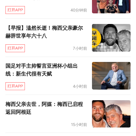
久，直到这几天才发现搞不定工资帽；
40分钟前
巴萨先免签德派、阿奎罗和加西亚占了工资空间
【早报】溘然长逝！梅西父亲豪尔
的方法不太明智；
赫辞世享年六十八
拉波尔塔在发言中表示：如果注册梅西我们的工
7小时前
资帽将达到110%，没有梅西是95%，巴萨工资帽
国足对手主帅誓言亚洲杯小组出
是3亿多，差额15%的话，差不多是税前5000
线：新生代很有天赋
万。放掉格列兹曼的话，其实就已经很接近了，
4小时前
无非是不敢重蹈放苏牙去马竞的覆辙，这样的操
作、判断和境界，低级的似乎还不如巴托梅乌；
梅西父亲去世，阿媒：梅西已启程
返回阿根廷
最后，先骗梅西巴萨能清出空间续约这种做法，
15小时前
然后突然官宣离队不地道，这甚至搞不清拉波尔