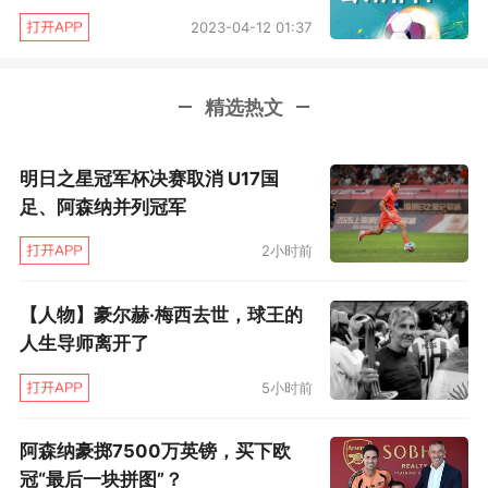
工资帽特例没戏，西甲诸队反对；
2023-04-12 01:37
引进资本救急没戏，连自己都反对；
精选热文
自己降薪和卖人也基本没戏：巴萨降薪降不动，
清人清不动（题外话羡慕财务危机的国米运气
明日之星冠军杯决赛取消 U17国
足、阿森纳并列冠军
好：卢卡库1.3亿+阿什拉夫7000万））巴萨队内
老臣的高薪积重难返，巴萨也不至于为梅西变卖
2小时前
全部家当的同时还要接受对手趁火打劫（比如不
【人物】豪尔赫·梅西去世，球王的
愿意放佩德里这种高价货+格列兹曼高薪被马竞
人生导师离开了
宰）。
5小时前
稍作复盘，拉波尔塔自然有失当的地方：
阿森纳豪掷7500万英镑，买下欧
比如他对西甲工资帽的严格预期不足，上任这么
冠“最后一块拼图”？