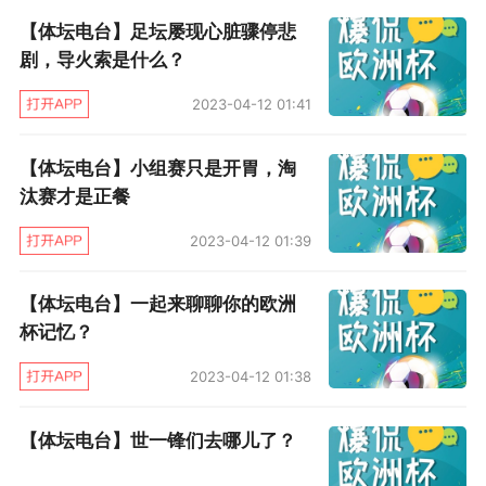
道说2.7亿只有一部分用于工资支出，工资帽上涨
【体坛电台】足坛屡现心脏骤停悲
空间不足，我们先按下不表，单论CVC这笔热钱
剧，导火索是什么？
的代价：西甲将把未来50年内10.95%的权益出
2023-04-12 01:41
让给CVC，本质跟摩根大通一样，甚至利息远高
【体坛电台】小组赛只是开胃，淘
于摩根大通这种资本发西甲国难财的行为，无论
汰赛才是正餐
这个协议能否确保签下梅西，无论这个协议是否
要求巴萨在欧超和西甲之间站队，这种协议实质
2023-04-12 01:39
很难通过西甲+西乙接近40队的投票，这种饮鸩
【体坛电台】一起来聊聊你的欧洲
止渴的行为，几乎是一边倒的反对，倒是西甲想
杯记忆？
借此逼宫巴萨在西甲和欧超之间站队让人摸不着
2023-04-12 01:38
头脑，毕竟这代价过大。
【体坛电台】世一锋们去哪儿了？
至于巴萨声明的性质，基本就是我真没辙了：