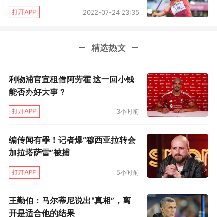
67米69，刘诗颖赛季最佳67米12。结果在2018
2022-07-24 23:35
雅加达亚运会，刘诗颖以66米09夺冠，吕会会以
63米16夺得亚军。2019年多哈田径世锦赛中，
精选热文
又是刘诗颖以赛季最佳成绩65米88夺得亚军，吕
会会65米49获得第三名。
利物浦官宣租借阿劳霍 这一回小钱
能否办好大事？
“把女子标枪提升到新高度”
3小时前
受到疫情影响，东京奥运会停滞一年，刘诗颖焦
编传闻有罪！记者爆“穆西亚拉转会
虑过，焦虑之后的积淀期，帮助她走出低谷。“今
加拉塔萨雷”被捕
年我经历了很多事情，中间经历了伤病问题，把
我的备战的节奏和比赛的节奏都打乱了。所以今
5小时前
年的比赛成绩如果可以有突破，对我的人生经历
王勤伯：马尔蒂尼说出“真相”，离
或体育生涯都是个宝贵的财富。伤病可能破坏了
开是适合他的结果