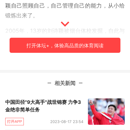
颖自己照顾自己，自己管理自己的能力，从小给
锻炼出来了。
2005年，13岁的刘诗颖被烟台体校发掘，自此与
标枪运动结缘。这是一项有前途的运动。女子标
打开体坛+，体验高品质的体育阅读
枪曾经是中国田径的优势项目，曾经是经常打进
世界大赛决赛的实力。比如在1991年的东京世锦
赛，当时还是采用旧版标枪。结果来自浙江的徐
德妹投出了68米68，摘下中国田径史上唯一的女
相关新闻
子标枪世锦赛金牌。
中国田径"9大高手"战世锦赛 力争3
不过刘诗颖没有赶上旧版标枪。从1999年，国际
金绝非简单任务
田联规定采用了新式标枪，中国的女子标枪成绩
2023-08-17 23:54
再没有达到徐德妹的高度。虽然都说中国女子投