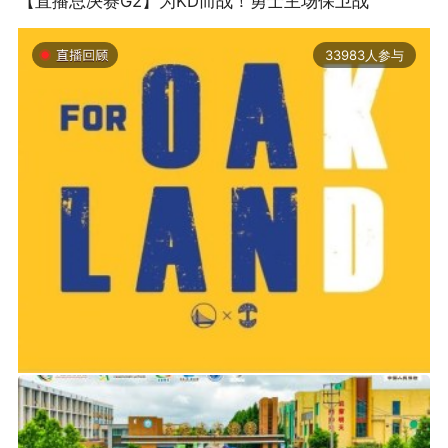
【直播总决赛G2】为KD而战！勇士主场保卫战
33983人参与
2019-06-14 01:03
2026年中国轮滑刷街竞速公开赛（山东莒县站）