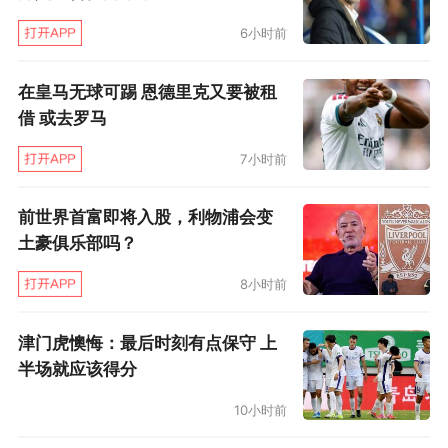
一些训练技术和比赛的感觉。尤其有伤在身，会
6小时前
影响训练计划，训练质量。但是伤病也让我有一
个积淀的时间，可以在这个低谷期多思考，之后
在皇马无球可踢 恩德里克又要被租
就会迎来一个更好的开始。”
借 或去罗马
7小时前
东京奥运会前，在中国田径投掷项群赛，久疏战
阵的刘诗颖站上女子标枪赛场，就投出64米56，
前世界首富即将入股，利物浦会变
创造今年世界最好成绩。回顾刘诗颖近三年的表
土豪俱乐部吗？
现，两次投出超过67米的成绩，确实值得期待。
8小时前
虽然她也存在大赛发挥欠佳的问题。这位中国顶
级女子标枪选手，如果能够解决到自身发挥的稳
津门虎懊悔：最后时刻有点保守 上
半场就应该得分
定性，关键时候做好自己，在奥运会赛场上实现
突破是有可能的。
10小时前