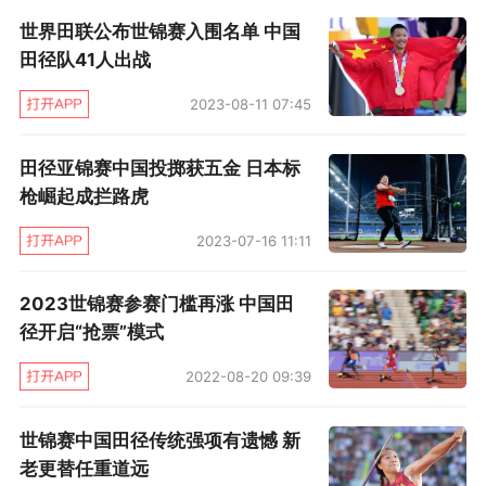
掷有技术优势，但女子标枪相比奥运夺过牌，甚
世界田联公布世锦赛入围名单 中国
至夺过金的女子铅球、铁饼和链球，成绩还差了
田径队41人出战
点。
2023-08-11 07:45
伦敦奥运会后，中国田径队重新布局女子标枪，
田径亚锦赛中国投掷获五金 日本标
请来德国外教，迅速提升了中国女子标枪的实
枪崛起成拦路虎
力。本届奥运会，三名队员吕会会、刘诗颖、余
2023-07-16 11:11
玉珍就拿满了奥运会资格，成为具备冲击奥运会
奖牌实力的队伍。
2023世锦赛参赛门槛再涨 中国田
径开启“抢票”模式
在这支队伍中，外界都会看好实力强劲，成绩更
2022-08-20 09:39
好的吕会会，但刘诗颖其实是这支队伍中最稳定
的实力派。从过去几年大赛发挥看，刘诗颖在稳
世锦赛中国田径传统强项有遗憾 新
定性上要强于吕会会。2018年，吕会会赛季最佳
老更替任重道远