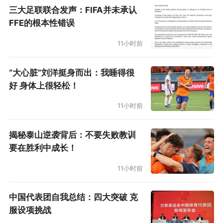
临近大赛，刘诗颖也有目标。那就是做好自己，
三大足联联合发声：FIFA并未承认
做好过程，期待最好的结果。“东京奥运会我的目
FFE的根本性错误
标就是把过程做好。我相信把过程做好了，结果
11小时前
也会是理想的，就是名次多少的问题了。我不会
去预判，成绩肯定是想往高了走。尽力把备战过
“大心脏”刘洋挺身而出：我睡得很
好 身体上很轻松！
程，把比赛过程做好，把比赛的精气神，把技术
都做到最好。尽力在比赛场上不辜负自己这几年
11小时前
的努力，把女子标枪提升到一个新的高度。”刘诗
揭秘泰山逆袭背后：不要失败教训
颖说。在东京奥运会赛场，巩立姣已经凭借一己
要在胜利中成长！
之力，提升了女子铅球项目的热度。现在，该女
11小时前
子标枪的姐姐们乘风破浪了。
中国代表团自我总结：四大突破 克
服设项挑战